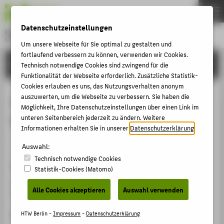
DE
EN
Datenschutzeinstellungen
Hochschule für Technik und Wirtschaft Berlin
University of Applied Sciences
Um unsere Webseite für Sie optimal zu gestalten und
Menu
fortlaufend verbessern zu können, verwenden wir Cookies.
THEMEN
FORSCHUNG
Technisch notwendige Cookies sind zwingend für die
HOCHSCHULE
Funktionalität der Webseite erforderlich. Zusätzliche Statistik-
Cookies erlauben es uns, das Nutzungsverhalten anonym
CAMPUS
moodlemontag! Der Virtual
auszuwerten, um die Webseite zu verbessern. Sie haben die
Möglichkeit, Ihre Datenschutzeinstellungen über einen Link im
STUDIUM
Programming Lab (VPL) Fragetyp
unteren Seitenbereich jederzeit zu ändern. Weitere
LEHRE
Informationen erhalten Sie in unserer
Datenschutzerklärung
.
Veranstaltungsbeitrag › Vortrag › 2025
FORSCHUNG
Auswahl:
Technisch notwendige Cookies
KARRIERE
Veranstaltung
Statistik-Cookies (Matomo)
INTERNATIONAL
moodlemontag!
Alle Cookies akzeptieren
Auswahl verwenden
Berlin, 26.05.2025
INFORMATIONEN FÜR
HTW Berlin -
Impressum
-
Datenschutzerklärung
Homepage