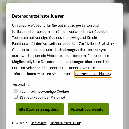
DE
EN
Datenschutzeinstellungen
Hochschule für Technik und Wirtschaft Berlin
University of Applied Sciences
Um unsere Webseite für Sie optimal zu gestalten und
Menu
fortlaufend verbessern zu können, verwenden wir Cookies.
THEMEN
FORSCHUNG
Technisch notwendige Cookies sind zwingend für die
HOCHSCHULE
Funktionalität der Webseite erforderlich. Zusätzliche Statistik-
Cookies erlauben es uns, das Nutzungsverhalten anonym
CAMPUS
3D-ISA 2025: 3D in Science &
auszuwerten, um die Webseite zu verbessern. Sie haben die
Möglichkeit, Ihre Datenschutzeinstellungen über einen Link im
STUDIUM
Applications
unteren Seitenbereich jederzeit zu ändern. Weitere
LEHRE
Informationen erhalten Sie in unserer
Datenschutzerklärung
.
Veranstaltungsorganisation › Workshop › 2025
FORSCHUNG
Auswahl:
Technisch notwendige Cookies
KARRIERE
Veranstaltungsort, Datum
Statistik-Cookies (Matomo)
INTERNATIONAL
GFaI e.V. Berlin, 06.11.2025 - 07.11.2025
Alle Cookies akzeptieren
Auswahl verwenden
Rolle bei der Organisation
INFORMATIONEN FÜR
HTW Berlin -
Impressum
-
Datenschutzerklärung
Mitglied Programmkomittee