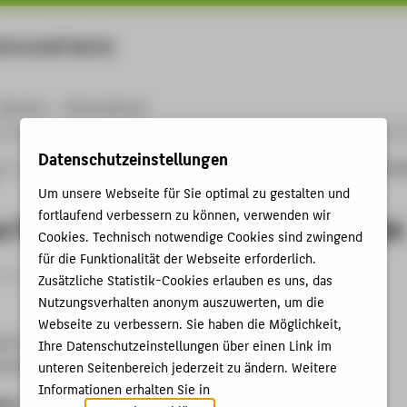
rtschaft Berlin
Menu
Karriere
International
Datenschutzeinstellungen
ng
Online-Forschungskatalog
Vorträge & Veranstaltungen
Immersive Technolo
Um unsere Webseite für Sie optimal zu gestalten und
fortlaufend verbessern zu können, verwenden wir
 Technologies Hub @ Transfer Week
Cookies. Technisch notwendige Cookies sind zwingend
für die Funktionalität der Webseite erforderlich.
trag › Vortrag › 2025
Zusätzliche Statistik-Cookies erlauben es uns, das
Nutzungsverhalten anonym auszuwerten, um die
Webseite zu verbessern. Sie haben die Möglichkeit,
rlin-Brandenburg 2025
Ihre Datenschutzeinstellungen über einen Link im
echnik und Wirtschaft Berlin, 26.12.2025
unteren Seitenbereich jederzeit zu ändern. Weitere
Informationen erhalten Sie in
ben