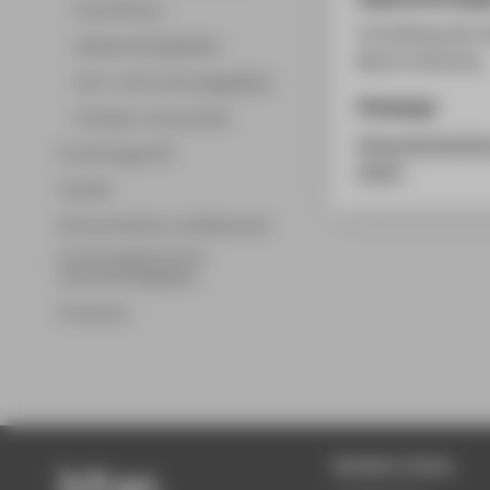
Promotionen
Vorstellung des 
Wissenschaftsgebiete
Martin Steinicke.
Lehr- und Forschungsgebiete
Homepage
Professor_innenprofile
https://zukunfts
Forschungsprofil
2025/
Transfer
Partnerschaften und Netzwerke
Forschungsservice für
Hochschulmitglieder
Promotion
Beliebte Seiten