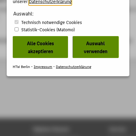
unserer
Datenschutzerklärung
.
Immersive Technologies Hub als Zukunftsort in Berlin. Zusammen
Auswahl:
Technisch notwendige Cookies
Statistik-Cookies (Matomo)
orte.berlin/veranstaltungen/transfer-week-berlin-brandenburg-
Alle Cookies
Auswahl
akzeptieren
verwenden
HTW Berlin -
Impressum
-
Datenschutzerklärung
Digitale Dienste
Service