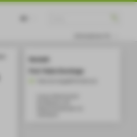
DE
EN
Informationen für
gies
Kontakt
Prof. Pablo Dornhege
Pablo.Dornhege@HTW-Berlin.de
Campus Wilhelminenhof
WH Gebäude A, 432
Wilhelminenhofstraße 75A
12459
Berlin