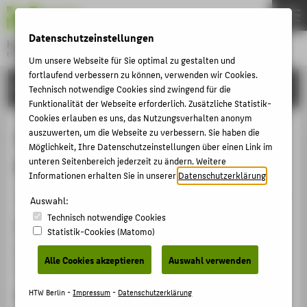
DE
EN
Datenschutzeinstellungen
Hochschule für Technik und Wirtschaft Berlin
University of Applied Sciences
Um unsere Webseite für Sie optimal zu gestalten und
Menu
fortlaufend verbessern zu können, verwenden wir Cookies.
THEMEN
FORSCHUNG
Technisch notwendige Cookies sind zwingend für die
HOCHSCHULE
Funktionalität der Webseite erforderlich. Zusätzliche Statistik-
Cookies erlauben es uns, das Nutzungsverhalten anonym
CAMPUS
XR + Art - Werkstattgespräch mit
auszuwerten, um die Webseite zu verbessern. Sie haben die
Möglichkeit, Ihre Datenschutzeinstellungen über einen Link im
STUDIUM
Mohsen Hazrati und Neonature
unteren Seitenbereich jederzeit zu ändern. Weitere
LEHRE
Informationen erhalten Sie in unserer
Datenschutzerklärung
.
Veranstaltungsorganisation › Werkstattgespräch › 2025
FORSCHUNG
Auswahl:
Technisch notwendige Cookies
KARRIERE
Veranstaltungsort, Datum
Statistik-Cookies (Matomo)
INTERNATIONAL
Hochschule für Technik und Wirtschaft Berlin,
Alle Cookies akzeptieren
Auswahl verwenden
17.12.2025
INFORMATIONEN FÜR
HTW Berlin -
Impressum
-
Datenschutzerklärung
Rolle bei der Organisation