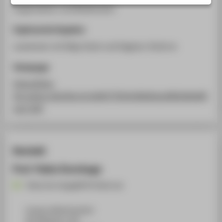
STUDIENINTERESSIERTE
Organisation und Moderation
STUDIERENDE
Ergänzende Angaben
UNTERNEHMEN
zusammen mit Maja Stark und Dagmar Schürrer
ALUMNI
Homepage
PRESSE
https://htw-
BESCHÄFTIGTE
ith.notion.site/2bc11c5d4377814c90d5dca5802d9c86?
pvs=105
BELIEBTE SEITEN
DIGITALE DIENSTE
Kontakt
SERVICE
Prof. Pablo Dornhege
ÜBER DIE HTW BERLIN
Pablo.Dornhege@HTW-Berlin.de
Campus Wilhelminenhof
WH Gebäude A, 432