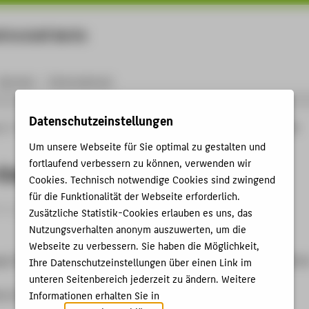
rtschaft Berlin
Menu
Karriere
International
Datenschutzeinstellungen
ng
Online-Forschungskatalog
Vorträge & Veranstaltungen
VR as Co-Creative
Um unsere Webseite für Sie optimal zu gestalten und
fortlaufend verbessern zu können, verwenden wir
Creative Infrastructure
Cookies. Technisch notwendige Cookies sind zwingend
für die Funktionalität der Webseite erforderlich.
itrag › Eingeladener Vortrag › 2026
Zusätzliche Statistik-Cookies erlauben es uns, das
Nutzungsverhalten anonym auszuwerten, um die
Webseite zu verbessern. Sie haben die Möglichkeit,
e Spaces Between Performative Cultural Production and Medica
Ihre Datenschutzeinstellungen über einen Link im
unteren Seitenbereich jederzeit zu ändern. Weitere
ence Matters of Activity. Image Space Material, 22.01.2026 -
Informationen erhalten Sie in