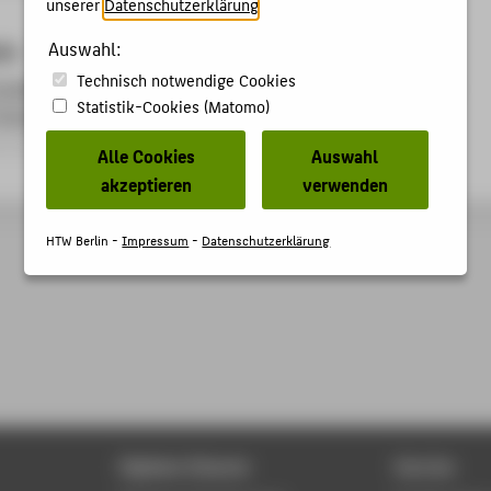
unserer
Datenschutzerklärung
.
Auswahl:
kte
Technisch notwendige Cookies
telligenz! - Virtuelle Lernumgebung für Lehre, Bildung und
Statistik-Cookies (Matomo)
Immers_Intell)
rojekt
Alle Cookies
Auswahl
akzeptieren
verwenden
HTW Berlin -
Impressum
-
Datenschutzerklärung
Digitale Dienste
Service