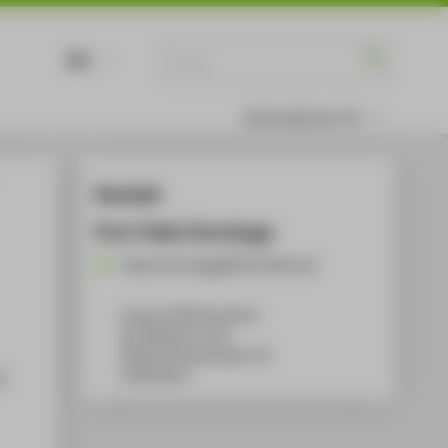
DE
EN
Informationen für
Kontakt
Prof. Pablo Dornhege
Pablo.Dornhege@HTW-Berlin.de
Campus Wilhelminenhof
WH Gebäude A, 432
Wilhelminenhofstraße 75A
l
12459
Berlin