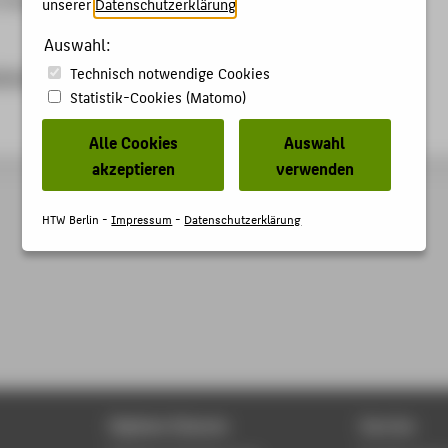
unserer
Datenschutzerklärung
.
Auswahl:
Technisch notwendige Cookies
iteslab.notion.site/vielfalt-im-fokus
Statistik-Cookies (Matomo)
Alle Cookies
Auswahl
akzeptieren
verwenden
HTW Berlin -
Impressum
-
Datenschutzerklärung
Digitale Dienste
Service