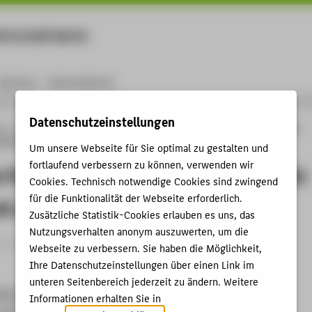
rtschaft Berlin
Menu
Karriere
International
Datenschutzeinstellungen
ng
Online-Forschungskatalog
Vorträge & Veranstaltungen
Vielfalt im Fokus —
 für Kinder und Jugendliche
Um unsere Webseite für Sie optimal zu gestalten und
fortlaufend verbessern zu können, verwenden wir
im Fokus — Transmediale Exponate für
Cookies. Technisch notwendige Cookies sind zwingend
für die Funktionalität der Webseite erforderlich.
d Jugendliche
Zusätzliche Statistik-Cookies erlauben es uns, das
Nutzungsverhalten anonym auszuwerten, um die
trag › Ausstellungsbeitrag › 2025
Webseite zu verbessern. Sie haben die Möglichkeit,
Ihre Datenschutzeinstellungen über einen Link im
unteren Seitenbereich jederzeit zu ändern. Weitere
LIN. Welt verändern beginnt in deiner Stadt
Informationen erhalten Sie in
Kinder, FEZ Berlin, 08.10.2025