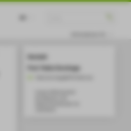
DE
EN
Informationen für
Kontakt
Prof. Pablo Dornhege
Pablo.Dornhege@HTW-Berlin.de
Campus Wilhelminenhof
WH Gebäude A, 432
Wilhelminenhofstraße 75A
12459
Berlin