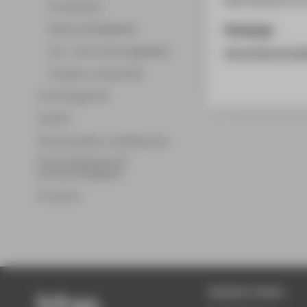
Promotionen
Homepage
Wissenschaftsgebiete
Lehr- und Forschungsgebiete
https://futurereal
Professor_innenprofile
Forschungsprofil
Transfer
Partnerschaften und Netzwerke
Forschungsservice für
Hochschulmitglieder
Promotion
Beliebte Seiten