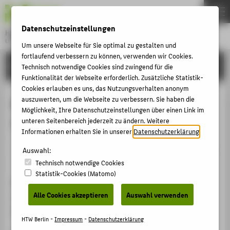
DE
EN
Datenschutzeinstellungen
Hochschule für Technik und Wirtschaft Berlin
University of Applied Sciences
Um unsere Webseite für Sie optimal zu gestalten und
Menu
fortlaufend verbessern zu können, verwenden wir Cookies.
THEMEN
FORSCHUNG
Technisch notwendige Cookies sind zwingend für die
HOCHSCHULE
Funktionalität der Webseite erforderlich. Zusätzliche Statistik-
Cookies erlauben es uns, das Nutzungsverhalten anonym
CAMPUS
Mögliche Inhalte eines regionalen
auszuwerten, um die Webseite zu verbessern. Sie haben die
Möglichkeit, Ihre Datenschutzeinstellungen über einen Link im
STUDIUM
TRIZ-AK
unteren Seitenbereich jederzeit zu ändern. Weitere
LEHRE
Informationen erhalten Sie in unserer
Datenschutzerklärung
.
Veranstaltungsbeitrag › Sonstiger Veranstaltungsbeitrag
FORSCHUNG
Auswahl:
› 2009
Technisch notwendige Cookies
KARRIERE
Statistik-Cookies (Matomo)
Veranstaltung
INTERNATIONAL
Alle Cookies akzeptieren
Auswahl verwenden
TRIZ-Arbeitskreis Berlin, Bombardier Transportation
Bombardier Transportation, Berlin, 10.11.2009
INFORMATIONEN FÜR
HTW Berlin -
Impressum
-
Datenschutzerklärung