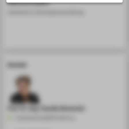
Ergänzende Angaben
STUDIENINTERESSIERTE
Arbeitskreis-Gründungsveranstaltung
STUDIERENDE
UNTERNEHMEN
ALUMNI
PRESSE
BESCHÄFTIGTE
Kontakt
BELIEBTE SEITEN
DIGITALE DIENSTE
SERVICE
ÜBER DIE HTW BERLIN
Prof. Dr.-Ing. Claudia Hentschel
Claudia.Hentschel@HTW-Berlin.de