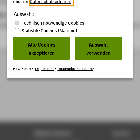
unserer
Datenschutzerklärung
.
odik
Auswahl:
ben
Technisch notwendige Cookies
hführung eines mehrtägigen Seminars für Führungskräfte aus de
Statistik-Cookies (Matomo)
Alle Cookies
Auswahl
akzeptieren
verwenden
HTW Berlin -
Impressum
-
Datenschutzerklärung
Digitale Dienste
Service