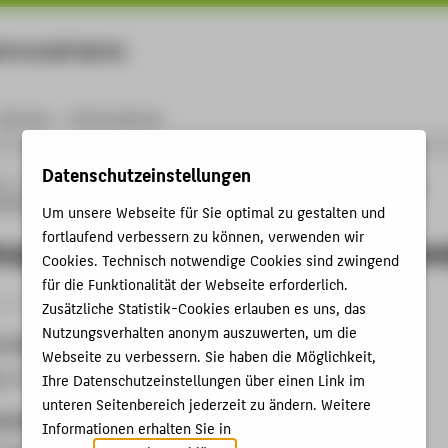
rtschaft Berlin
Menu
Karriere
International
Datenschutzeinstellungen
ng
Online-Forschungskatalog
Vorträge & Veranstaltungen
"Methodenpass
unschweig
Um unsere Webseite für Sie optimal zu gestalten und
fortlaufend verbessern zu können, verwenden wir
npass Innovation", IHK Braunschwe
Cookies. Technisch notwendige Cookies sind zwingend
für die Funktionalität der Webseite erforderlich.
ganisation › Sonstige Veranstaltung › 2010
Zusätzliche Statistik-Cookies erlauben es uns, das
Nutzungsverhalten anonym auszuwerten, um die
t, Datum
Webseite zu verbessern. Sie haben die Möglichkeit,
, 26.02.2010 - 27.02.2010
Ihre Datenschutzeinstellungen über einen Link im
unteren Seitenbereich jederzeit zu ändern. Weitere
anisation
Informationen erhalten Sie in