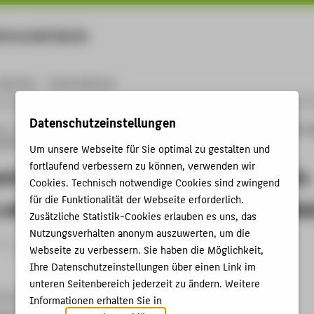
rtschaft Berlin
Menu
Karriere
International
Datenschutzeinstellungen
ng
Online-Forschungskatalog
Vorträge & Veranstaltungen
Motion controller d
tuators with friction using local linear models
Um unsere Webseite für Sie optimal zu gestalten und
fortlaufend verbessern zu können, verwenden wir
ntroller design for servo-pneumatic
Cookies. Technisch notwendige Cookies sind zwingend
für die Funktionalität der Webseite erforderlich.
with friction using local linear mode
Zusätzliche Statistik-Cookies erlauben es uns, das
Nutzungsverhalten anonym auszuwerten, um die
trag › Vortrag › 2002
Webseite zu verbessern. Sie haben die Möglichkeit,
Ihre Datenschutzeinstellungen über einen Link im
unteren Seitenbereich jederzeit zu ändern. Weitere
 Forum International Conference
Informationen erhalten Sie in
ente, Enschede, Netherlands , 24.06.2002 - 26.06.2002