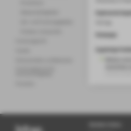
Promotionen
Ergänzende Anga
Wissenschaftsgebiete
Lehr- und Forschungsgebiete
Vortrag
Professor_innenprofile
Homepage
Forschungsprofil
Zugehörige Publi
Transfer
Motion contr
Partnerschaften und Netzwerke
local linear
Forschungsservice für
Konferenzbe
Hochschulmitglieder
Promotion
Beliebte Seiten