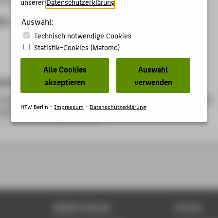
unserer
Datenschutzerklärung
.
ben
Auswahl:
Technisch notwendige Cookies
Statistik-Cookies (Matomo)
Alle Cookies
Auswahl
akzeptieren
verwenden
kationen
oller design for servo-pneumatic actuators with friction using
HTW Berlin -
Impressum
-
Datenschutzerklärung
 models
itrag › Konferenzpaper › 2002
Digitale Dienste
Service