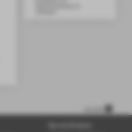
WH Gebäude G, 611
Wilhelminenhofstraße 75A
12459
Berlin
nach oben
Über die HTW Berlin