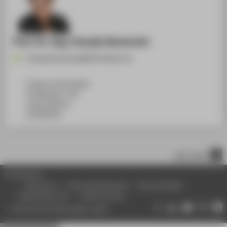
Prof. Dr.-Ing. Claudia Hentschel
Claudia.Hentschel@HTW-Berlin.de
Campus Treskowallee
TA Gebäude C, 321
Treskowallee 8
10318
Berlin
nach oben
© HTW Berlin
Impressum
Datenschutzhinweise
Barrierefreiheit
Gebärdensprache
Leichte Sprache
Datenschutzeinstellungen ändern