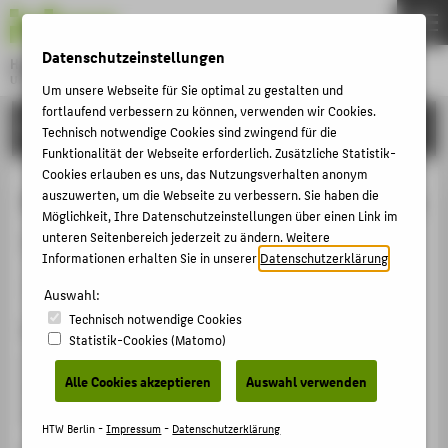
DE
EN
Datenschutzeinstellungen
Hochschule für Technik und Wirtschaft Berlin
University of Applied Sciences
Um unsere Webseite für Sie optimal zu gestalten und
Menu
fortlaufend verbessern zu können, verwenden wir Cookies.
THEMEN
FORSCHUNG
Technisch notwendige Cookies sind zwingend für die
HOCHSCHULE
Funktionalität der Webseite erforderlich. Zusätzliche Statistik-
Cookies erlauben es uns, das Nutzungsverhalten anonym
CAMPUS
Keynote Speech: Innovation = (Idee
auszuwerten, um die Webseite zu verbessern. Sie haben die
Möglichkeit, Ihre Datenschutzeinstellungen über einen Link im
STUDIUM
+ Invention)x Erfolg
unteren Seitenbereich jederzeit zu ändern. Weitere
LEHRE
Informationen erhalten Sie in unserer
Datenschutzerklärung
.
Veranstaltungsbeitrag › Keynote / Plenarvortrag › 2011
FORSCHUNG
Auswahl:
Technisch notwendige Cookies
KARRIERE
Veranstaltung
Statistik-Cookies (Matomo)
INTERNATIONAL
4. Österreich. TRIZ Konferenz
Alle Cookies akzeptieren
Auswahl verwenden
Palais Festetics, Wien, Österreich, 06.04.2011 -
08.04.2011
INFORMATIONEN FÜR
HTW Berlin -
Impressum
-
Datenschutzerklärung