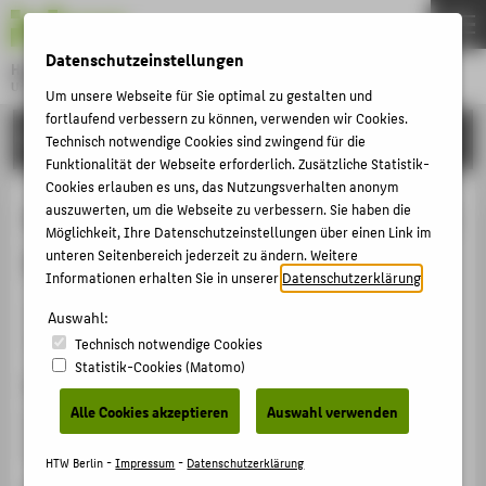
DE
EN
Datenschutzeinstellungen
Hochschule für Technik und Wirtschaft Berlin
University of Applied Sciences
Um unsere Webseite für Sie optimal zu gestalten und
Menu
fortlaufend verbessern zu können, verwenden wir Cookies.
THEMEN
FORSCHUNG
Technisch notwendige Cookies sind zwingend für die
HOCHSCHULE
Funktionalität der Webseite erforderlich. Zusätzliche Statistik-
Cookies erlauben es uns, das Nutzungsverhalten anonym
CAMPUS
Session Environmantal Management
auszuwerten, um die Webseite zu verbessern. Sie haben die
Möglichkeit, Ihre Datenschutzeinstellungen über einen Link im
STUDIUM
Information Systems
unteren Seitenbereich jederzeit zu ändern. Weitere
LEHRE
Informationen erhalten Sie in unserer
Datenschutzerklärung
.
Veranstaltungsbeitrag › Moderation / Session Chair ›
FORSCHUNG
Auswahl:
2011
Technisch notwendige Cookies
KARRIERE
Statistik-Cookies (Matomo)
Veranstaltung
INTERNATIONAL
Alle Cookies akzeptieren
Auswahl verwenden
EnviroInfo 2011
Ispra. Italien, 05.10.2011 - 07.10.2011
INFORMATIONEN FÜR
HTW Berlin -
Impressum
-
Datenschutzerklärung