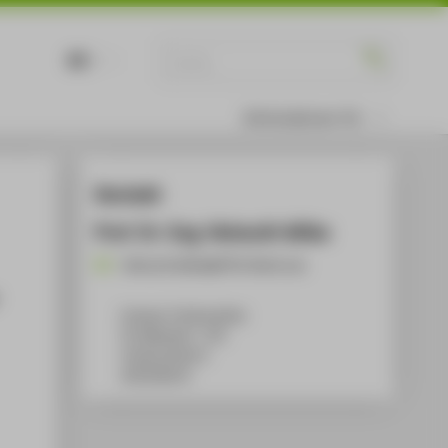
DE
EN
Informationen für
Kontakt
Prof. Dr.-Ing. Helmuth Wilke
Helmuth.Wilke@HTW-Berlin.de
Campus Treskowallee
TA Gebäude C, 720
Treskowallee 8
10318
Berlin