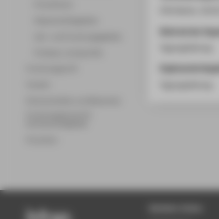
Promotionen
HTW Berlin, 30.0
Wissenschaftsgebiete
Rolle bei der Org
Lehr- und Forschungsgebiete
Tagungsleitung
Professor_innenprofile
Ergänzende Anga
Forschungsprofil
Tagungsleitung
Transfer
Partnerschaften und Netzwerke
Forschungsservice für
Hochschulmitglieder
Promotion
Beliebte Seiten