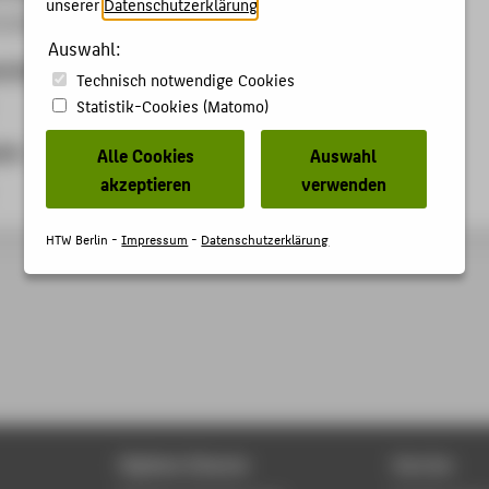
unserer
Datenschutzerklärung
.
5.2011 - 01.06.2011
Auswahl:
anisation
Technisch notwendige Cookies
Statistik-Cookies (Matomo)
ben
Alle Cookies
Auswahl
akzeptieren
verwenden
HTW Berlin -
Impressum
-
Datenschutzerklärung
Digitale Dienste
Service