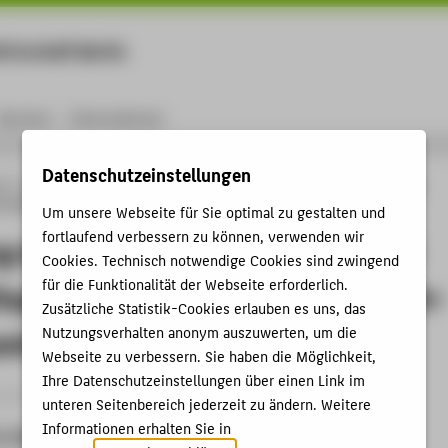
rtschaft Berlin
Menu
Karriere
International
Datenschutzeinstellungen
ng
Online-Forschungskatalog
Vorträge & Veranstaltungen
33. Tagung des
rn und Wirtschaftsprüfung" der Prpfessoren an Fach- und Gesamthochschulen
Um unsere Webseite für Sie optimal zu gestalten und
fortlaufend verbessern zu können, verwenden wir
g des Arbeitskreises "Steuern und
Cookies. Technisch notwendige Cookies sind zwingend
für die Funktionalität der Webseite erforderlich.
tsprüfung" der Prpfessoren an Fach-
Zusätzliche Statistik-Cookies erlauben es uns, das
Nutzungsverhalten anonym auszuwerten, um die
mthochschulen
Webseite zu verbessern. Sie haben die Möglichkeit,
Ihre Datenschutzeinstellungen über einen Link im
ganisation › Sonstige Veranstaltung › 2011
unteren Seitenbereich jederzeit zu ändern. Weitere
Informationen erhalten Sie in
t, Datum