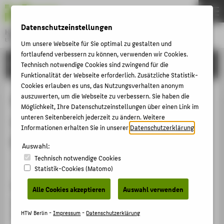
DE
EN
Datenschutzeinstellungen
Hochschule für Technik und Wirtschaft Berlin
University of Applied Sciences
Um unsere Webseite für Sie optimal zu gestalten und
Menu
fortlaufend verbessern zu können, verwenden wir Cookies.
THEMEN
FORSCHUNG
Technisch notwendige Cookies sind zwingend für die
Funktionalität der Webseite erforderlich. Zusätzliche Statistik-
HOCHSCHULE
Cookies erlauben es uns, das Nutzungsverhalten anonym
CAMPUS
auszuwerten, um die Webseite zu verbessern. Sie haben die
Perspektiven für die Verwendung
Möglichkeit, Ihre Datenschutzeinstellungen über einen Link im
STUDIUM
von 3D-Daten/Modelle in der
unteren Seitenbereich jederzeit zu ändern. Weitere
Informationen erhalten Sie in unserer
Datenschutzerklärung
.
LEHRE
Museumsdokumentation
FORSCHUNG
Auswahl:
Technisch notwendige Cookies
KARRIERE
Veranstaltungsbeitrag › Vortrag › 2011
Statistik-Cookies (Matomo)
INTERNATIONAL
Veranstaltung
Alle Cookies akzeptieren
Auswahl verwenden
Berliner Herbsttreffen zur Museumsdokumentation
INFORMATIONEN FÜR
HTW Berlin -
Impressum
-
Datenschutzerklärung
Berlin, 17.10.2011