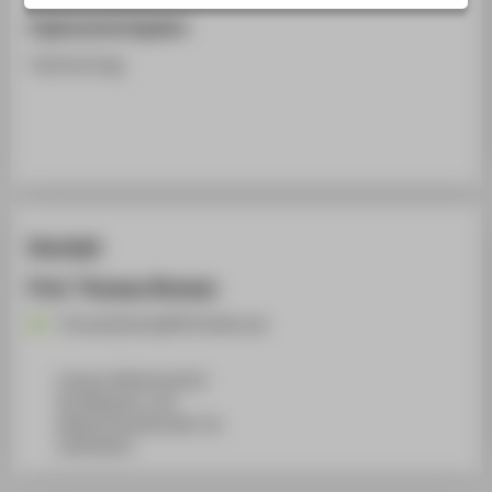
STUDIENINTERESSIERTE
Ergänzende Angaben
STUDIERENDE
Fachvortrag
UNTERNEHMEN
ALUMNI
PRESSE
BESCHÄFTIGTE
Kontakt
BELIEBTE SEITEN
Prof. Thomas Bremer
DIGITALE DIENSTE
Thomas.Bremer@HTW-Berlin.de
SERVICE
ÜBER DIE HTW BERLIN
Campus Wilhelminenhof
WH Gebäude A, 102
Wilhelminenhofstraße 75A
12459
Berlin