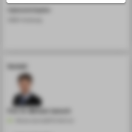
STUDIENINTERESSIERTE
Ergänzende Angaben
STUDIERENDE
DAAD-Vorlesung
UNTERNEHMEN
ALUMNI
PRESSE
BESCHÄFTIGTE
Kontakt
BELIEBTE SEITEN
DIGITALE DIENSTE
SERVICE
ÜBER DIE HTW BERLIN
Prof. Dr. Michael Jaensch
Michael.Jaensch@HTW-Berlin.de