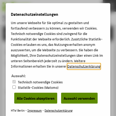
DE
EN
Datenschutzeinstellungen
Hochschule für Technik und Wirtschaft Berlin
University of Applied Sciences
Um unsere Webseite für Sie optimal zu gestalten und
Menu
fortlaufend verbessern zu können, verwenden wir Cookies.
THEMEN
FORSCHUNG
Technisch notwendige Cookies sind zwingend für die
HOCHSCHULE
Funktionalität der Webseite erforderlich. Zusätzliche Statistik-
Cookies erlauben es uns, das Nutzungsverhalten anonym
CAMPUS
Fair Contract Negotiations versus
auszuwerten, um die Webseite zu verbessern. Sie haben die
Möglichkeit, Ihre Datenschutzeinstellungen über einen Link im
STUDIUM
Optimising at any Cost
unteren Seitenbereich jederzeit zu ändern. Weitere
LEHRE
Informationen erhalten Sie in unserer
Datenschutzerklärung
.
Veranstaltungsbeitrag › Sonstiger Veranstaltungsbeitrag
FORSCHUNG
Auswahl:
› 2013
Technisch notwendige Cookies
KARRIERE
Statistik-Cookies (Matomo)
Veranstaltung
INTERNATIONAL
Alle Cookies akzeptieren
Auswahl verwenden
International Project Week: Business Ethics
Fachhochschule Helsinki Metropolia, Finnland,
INFORMATIONEN FÜR
HTW Berlin -
Impressum
-
Datenschutzerklärung
13.05.2013 - 17.05.2013