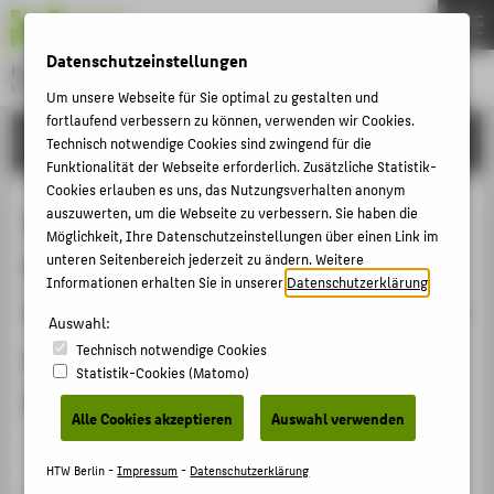
DE
EN
Datenschutzeinstellungen
Hochschule für Technik und Wirtschaft Berlin
University of Applied Sciences
Um unsere Webseite für Sie optimal zu gestalten und
Menu
fortlaufend verbessern zu können, verwenden wir Cookies.
THEMEN
FORSCHUNG
Technisch notwendige Cookies sind zwingend für die
HOCHSCHULE
Funktionalität der Webseite erforderlich. Zusätzliche Statistik-
Cookies erlauben es uns, das Nutzungsverhalten anonym
CAMPUS
Die Gestaltung, Steuerung und
auszuwerten, um die Webseite zu verbessern. Sie haben die
Möglichkeit, Ihre Datenschutzeinstellungen über einen Link im
STUDIUM
Evaluation von betrieblichen
unteren Seitenbereich jederzeit zu ändern. Weitere
LEHRE
Informationen erhalten Sie in unserer
Datenschutzerklärung
.
Veränderungsprozessen am Beispiel
FORSCHUNG
Auswahl:
eines Unternehmens aus der
Technisch notwendige Cookies
KARRIERE
Statistik-Cookies (Matomo)
Sanitär- und Heizungsbranche
INTERNATIONAL
Alle Cookies akzeptieren
Auswahl verwenden
Veranstaltungsbeitrag › Vortrag › 2008
INFORMATIONEN FÜR
HTW Berlin -
Impressum
-
Datenschutzerklärung