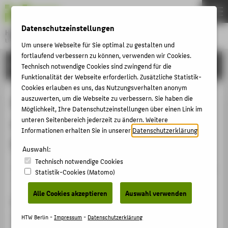
DE
EN
Datenschutzeinstellungen
Hochschule für Technik und Wirtschaft Berlin
University of Applied Sciences
Um unsere Webseite für Sie optimal zu gestalten und
Menu
fortlaufend verbessern zu können, verwenden wir Cookies.
THEMEN
FORSCHUNG
Technisch notwendige Cookies sind zwingend für die
HOCHSCHULE
Funktionalität der Webseite erforderlich. Zusätzliche Statistik-
Cookies erlauben es uns, das Nutzungsverhalten anonym
CAMPUS
Model development and Evaluation
auszuwerten, um die Webseite zu verbessern. Sie haben die
Möglichkeit, Ihre Datenschutzeinstellungen über einen Link im
STUDIUM
of Integrated Change Management
unteren Seitenbereich jederzeit zu ändern. Weitere
LEHRE
Informationen erhalten Sie in unserer
Datenschutzerklärung
.
Programmes in SME
FORSCHUNG
Auswahl:
Technisch notwendige Cookies
KARRIERE
Veranstaltungsbeitrag › Sonstiger Veranstaltungsbeitrag
Statistik-Cookies (Matomo)
› 2006
INTERNATIONAL
Alle Cookies akzeptieren
Auswahl verwenden
Veranstaltung
INFORMATIONEN FÜR
European Conference on Educational Research (ECER)
HTW Berlin -
Impressum
-
Datenschutzerklärung