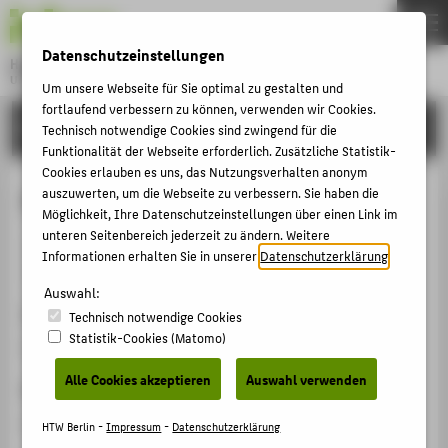
DE
EN
Datenschutzeinstellungen
Hochschule für Technik und Wirtschaft Berlin
University of Applied Sciences
Um unsere Webseite für Sie optimal zu gestalten und
Menu
fortlaufend verbessern zu können, verwenden wir Cookies.
THEMEN
FORSCHUNG
Technisch notwendige Cookies sind zwingend für die
HOCHSCHULE
Funktionalität der Webseite erforderlich. Zusätzliche Statistik-
Cookies erlauben es uns, das Nutzungsverhalten anonym
CAMPUS
Projektmanagement Tag
auszuwerten, um die Webseite zu verbessern. Sie haben die
Möglichkeit, Ihre Datenschutzeinstellungen über einen Link im
STUDIUM
unteren Seitenbereich jederzeit zu ändern. Weitere
Veranstaltungsorganisation › Sonstige Veranstaltung ›
LEHRE
Informationen erhalten Sie in unserer
Datenschutzerklärung
.
2014
FORSCHUNG
Auswahl:
Veranstaltungsort, Datum
Technisch notwendige Cookies
KARRIERE
Statistik-Cookies (Matomo)
Streiffelder Hof, Aachen, 08.02.2014
INTERNATIONAL
Alle Cookies akzeptieren
Auswahl verwenden
Rolle bei der Organisation
INFORMATIONEN FÜR
Grundlagen des Projektmanagements
HTW Berlin -
Impressum
-
Datenschutzerklärung