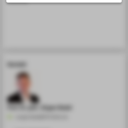
Workshop
STUDIENINTERESSIERTE
STUDIERENDE
UNTERNEHMEN
ALUMNI
PRESSE
BESCHÄFTIGTE
Kontakt
BELIEBTE SEITEN
DIGITALE DIENSTE
SERVICE
ÜBER DIE HTW BERLIN
Prof. Dr. phil. Jürgen Radel
Juergen.Radel@HTW-Berlin.de