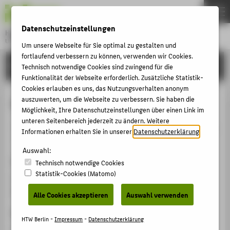
DE
EN
Datenschutzeinstellungen
Hochschule für Technik und Wirtschaft Berlin
University of Applied Sciences
Um unsere Webseite für Sie optimal zu gestalten und
Menu
fortlaufend verbessern zu können, verwenden wir Cookies.
THEMEN
FORSCHUNG
Technisch notwendige Cookies sind zwingend für die
HOCHSCHULE
Funktionalität der Webseite erforderlich. Zusätzliche Statistik-
Cookies erlauben es uns, das Nutzungsverhalten anonym
CAMPUS
Grundlagen der Führung
auszuwerten, um die Webseite zu verbessern. Sie haben die
Möglichkeit, Ihre Datenschutzeinstellungen über einen Link im
STUDIUM
unteren Seitenbereich jederzeit zu ändern. Weitere
Veranstaltungsbeitrag › Sonstiger Veranstaltungsbeitrag
LEHRE
Informationen erhalten Sie in unserer
Datenschutzerklärung
.
› 2014
FORSCHUNG
Auswahl:
Veranstaltung
Technisch notwendige Cookies
KARRIERE
Statistik-Cookies (Matomo)
Hanseraumkonferenz der Wirtschaftsjunioren
INTERNATIONAL
Bremen, 30.05.2014
Alle Cookies akzeptieren
Auswahl verwenden
Ergänzende Angaben
INFORMATIONEN FÜR
HTW Berlin -
Impressum
-
Datenschutzerklärung