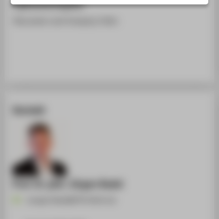
Ergänzende Angaben
STUDIENINTERESSIERTE
Discussion and Company Visits
STUDIERENDE
UNTERNEHMEN
ALUMNI
PRESSE
BESCHÄFTIGTE
Kontakt
BELIEBTE SEITEN
DIGITALE DIENSTE
SERVICE
ÜBER DIE HTW BERLIN
Prof. Dr. phil. Jürgen Radel
Juergen.Radel@HTW-Berlin.de