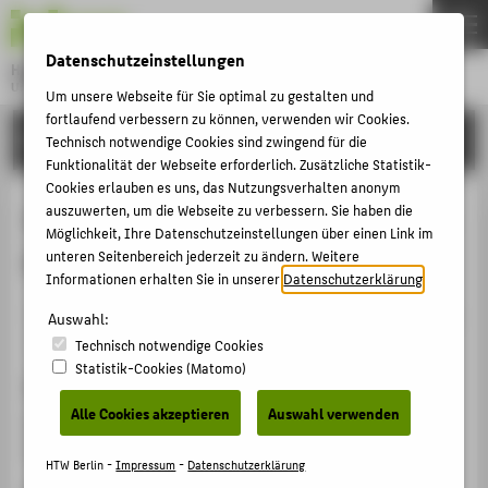
DE
EN
Datenschutzeinstellungen
Hochschule für Technik und Wirtschaft Berlin
University of Applied Sciences
Um unsere Webseite für Sie optimal zu gestalten und
Menu
fortlaufend verbessern zu können, verwenden wir Cookies.
THEMEN
FORSCHUNG
Technisch notwendige Cookies sind zwingend für die
HOCHSCHULE
Funktionalität der Webseite erforderlich. Zusätzliche Statistik-
Cookies erlauben es uns, das Nutzungsverhalten anonym
CAMPUS
International Apprenticeship / Skill
auszuwerten, um die Webseite zu verbessern. Sie haben die
Möglichkeit, Ihre Datenschutzeinstellungen über einen Link im
STUDIUM
Formation
unteren Seitenbereich jederzeit zu ändern. Weitere
LEHRE
Informationen erhalten Sie in unserer
Datenschutzerklärung
.
Veranstaltungsbeitrag › Sonstiger Veranstaltungsbeitrag
FORSCHUNG
Auswahl:
› 2014
Technisch notwendige Cookies
KARRIERE
Statistik-Cookies (Matomo)
Veranstaltung
INTERNATIONAL
Alle Cookies akzeptieren
Auswahl verwenden
Study Visit - University of South Florida
ITB, Bremen , 10.07.2014 - 11.07.2014
INFORMATIONEN FÜR
HTW Berlin -
Impressum
-
Datenschutzerklärung