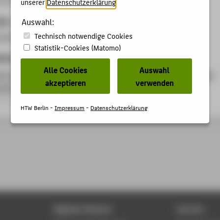
unserer
Datenschutzerklärung
.
ben
Auswahl:
Technisch notwendige Cookies
inführender Vortrag
Statistik-Cookies (Matomo)
kationen
Alle Cookies
Auswahl
er Katastrophenprävention – Sensibilisierung, Risikoerkennung
akzeptieren
verwenden
entierung
eitrag › Aufsatz › 2012
HTW Berlin -
Impressum
-
Datenschutzerklärung
Digitale Dienste
Service