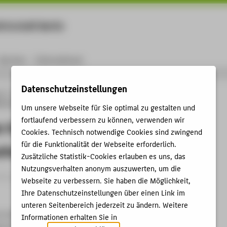
rtschaft Berlin
Menu
Karriere
International
Datenschutzeinstellungen
ng
Online-Forschungskatalog
Vorträge & Veranstaltungen
Säulen der
on und methodische Herangehensweise
Um unsere Webseite für Sie optimal zu gestalten und
fortlaufend verbessern zu können, verwenden wir
r Katastrophenprävention und
Cookies. Technisch notwendige Cookies sind zwingend
für die Funktionalität der Webseite erforderlich.
che Herangehensweise
Zusätzliche Statistik-Cookies erlauben es uns, das
Nutzungsverhalten anonym auszuwerten, um die
trag › Sonstiger Veranstaltungsbeitrag › 2014
Webseite zu verbessern. Sie haben die Möglichkeit,
Ihre Datenschutzeinstellungen über einen Link im
unteren Seitenbereich jederzeit zu ändern. Weitere
on in Museen und Sammlungen
Informationen erhalten Sie in
es Technikmuseum Berlin , 16.07.2014