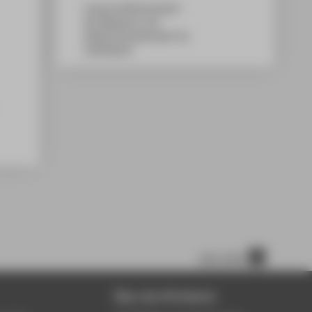
Campus Wilhelminenhof
WH Gebäude A, 413
Wilhelminenhofstraße 75A
12459
Berlin
nach oben
Über die HTW Berlin