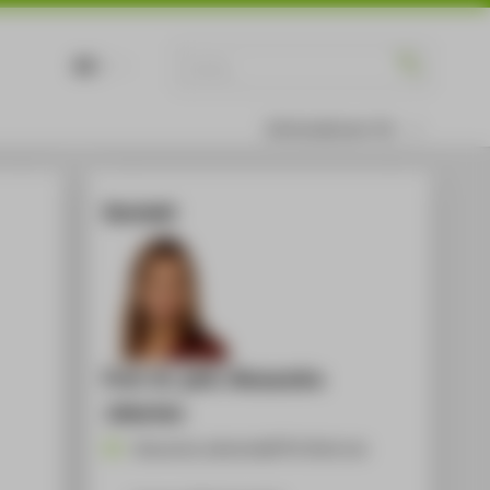
DE
EN
Informationen für
Kontakt
Prof. Dr. phil. Alexandra
Jeberien
Alexandra.Jeberien@HTW-Berlin.de