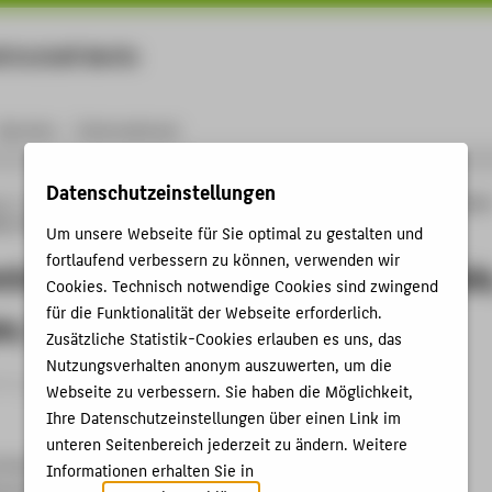
rtschaft Berlin
Menu
Karriere
International
Datenschutzeinstellungen
ng
Online-Forschungskatalog
Vorträge & Veranstaltungen
Mechatronic Produc
ls, Challenges, Terminology
Um unsere Webseite für Sie optimal zu gestalten und
fortlaufend verbessern zu können, verwenden wir
ic Product Development: Potentials
Cookies. Technisch notwendige Cookies sind zwingend
für die Funktionalität der Webseite erforderlich.
s, Terminology
Zusätzliche Statistik-Cookies erlauben es uns, das
Nutzungsverhalten anonym auszuwerten, um die
trag › Vortrag › 2012
Webseite zu verbessern. Sie haben die Möglichkeit,
Ihre Datenschutzeinstellungen über einen Link im
unteren Seitenbereich jederzeit zu ändern. Weitere
l Workshop on Integrated Product Development
Informationen erhalten Sie in
9.2012 - 07.09.2012