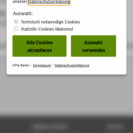
unserer
Datenschutzerklärung
.
ben
Auswahl:
Technisch notwendige Cookies
hließender Diskussion in englischer Sprache
Statistik-Cookies (Matomo)
Alle Cookies
Auswahl
earchgate.net/publication/237080508_Mechatronic_Product_De
akzeptieren
verwenden
HTW Berlin -
Impressum
-
Datenschutzerklärung
Digitale Dienste
Service