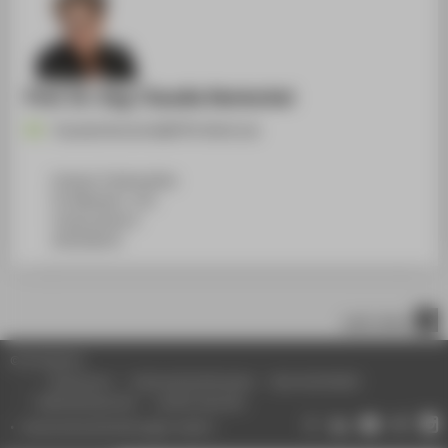
Prof. Dr.-Ing. Claudia Hentschel
Claudia.Hentschel@HTW-Berlin.de
Campus Treskowallee
TA Gebäude C, 321
Treskowallee 8
10318
Berlin
nach oben
© HTW Berlin
Impressum
Datenschutzhinweise
Barrierefreiheit
Gebärdensprache
Leichte Sprache
Datenschutzeinstellungen ändern