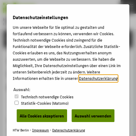
DE
EN
Datenschutzeinstellungen
Hochschule für Technik und Wirtschaft Berlin
University of Applied Sciences
Um unsere Webseite für Sie optimal zu gestalten und
Menu
fortlaufend verbessern zu können, verwenden wir Cookies.
THEMEN
FORSCHUNG
Technisch notwendige Cookies sind zwingend für die
HOCHSCHULE
Funktionalität der Webseite erforderlich. Zusätzliche Statistik-
Cookies erlauben es uns, das Nutzungsverhalten anonym
CAMPUS
Stand Blatt 1 sowie inhaltliche
auszuwerten, um die Webseite zu verbessern. Sie haben die
Möglichkeit, Ihre Datenschutzeinstellungen über einen Link im
STUDIUM
Festlegungen zu Blatt 2 und 3 der
unteren Seitenbereich jederzeit zu ändern. Weitere
LEHRE
Informationen erhalten Sie in unserer
Datenschutzerklärung
.
geplanten VDI-Richtlinie 4521
FORSCHUNG
Auswahl:
Technisch notwendige Cookies
KARRIERE
Veranstaltungsbeitrag › Sonstiger Veranstaltungsbeitrag
Statistik-Cookies (Matomo)
› 2015
INTERNATIONAL
Alle Cookies akzeptieren
Auswahl verwenden
Veranstaltung
INFORMATIONEN FÜR
Richtlinienausschuss VDI-GPP FA320
HTW Berlin -
Impressum
-
Datenschutzerklärung