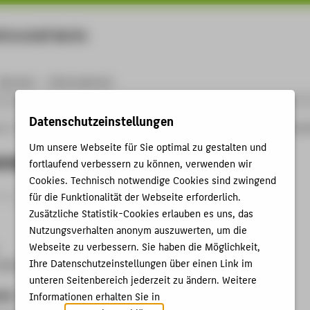
rtschaft Berlin
Menu
Karriere
International
Datenschutzeinstellungen
ng
Online-Forschungskatalog
Vorträge & Veranstaltungen
Menschenrecht und
Um unsere Webseite für Sie optimal zu gestalten und
recht und LGBT
fortlaufend verbessern zu können, verwenden wir
Cookies. Technisch notwendige Cookies sind zwingend
trag › Vortrag › 2015
für die Funktionalität der Webseite erforderlich.
Zusätzliche Statistik-Cookies erlauben es uns, das
Nutzungsverhalten anonym auszuwerten, um die
Webseite zu verbessern. Sie haben die Möglichkeit,
Ihre Datenschutzeinstellungen über einen Link im
Stiftung Hanoi, Vietnam, 10.08.2015
unteren Seitenbereich jederzeit zu ändern. Weitere
ben
Informationen erhalten Sie in