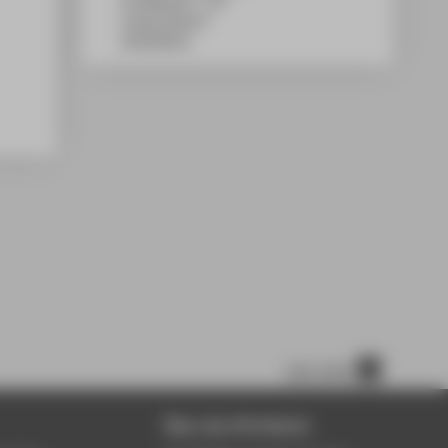
TA Gebäude C, 710
Treskowallee 8
10318
Berlin
nach oben
Über die HTW Berlin