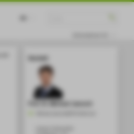
DE
EN
Informationen für
 LGBT
Kontakt
Prof. Dr. Michael Jaensch
Michael.Jaensch@HTW-Berlin.de
Campus Treskowallee