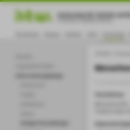
Hochschule für Technik und Wi
University of Applied Sciences
Hochschule
Campus
Studium
Lehre
Forschung
HTW Berlin
Forschu
Aktuelles
Menschen
Ausgewählte Projekte
Online-Forschungskatalog
Veranstaltungsbei
Volltextsuche
Veranstaltung
Projekte
Menschenrechte
Publikationen
Friedrich-Ebert-
Patente
Vorträge & Veranstaltungen
Ergänzende Anga