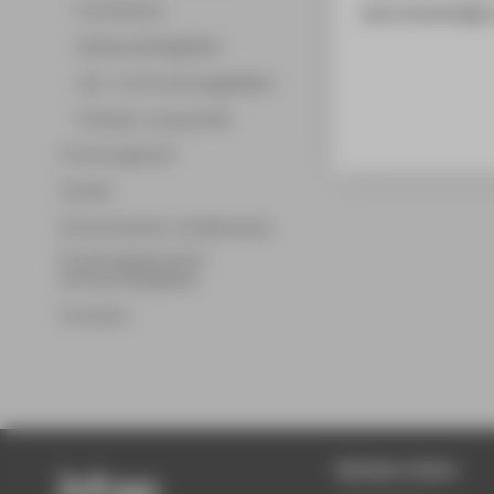
Promotionen
zwei einstündige
Wissenschaftsgebiete
Lehr- und Forschungsgebiete
Professor_innenprofile
Forschungsprofil
Transfer
Partnerschaften und Netzwerke
Forschungsservice für
Hochschulmitglieder
Promotion
Beliebte Seiten