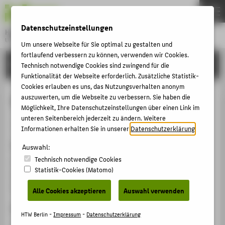
DE
EN
Datenschutzeinstellungen
Hochschule für Technik und Wirtschaft Berlin
University of Applied Sciences
Um unsere Webseite für Sie optimal zu gestalten und
Menu
fortlaufend verbessern zu können, verwenden wir Cookies.
THEMEN
FORSCHUNG
Technisch notwendige Cookies sind zwingend für die
HOCHSCHULE
Funktionalität der Webseite erforderlich. Zusätzliche Statistik-
Cookies erlauben es uns, das Nutzungsverhalten anonym
CAMPUS
Das Projektlabor
auszuwerten, um die Webseite zu verbessern. Sie haben die
Möglichkeit, Ihre Datenschutzeinstellungen über einen Link im
STUDIUM
unteren Seitenbereich jederzeit zu ändern. Weitere
Veranstaltungsbeitrag › Vortrag › 2015
LEHRE
Informationen erhalten Sie in unserer
Datenschutzerklärung
.
Veranstaltung
FORSCHUNG
Auswahl:
Technisch notwendige Cookies
Tag der (L)EHRE
KARRIERE
Statistik-Cookies (Matomo)
Hochschule für Technik und Wirtschaft (HTW) Berlin,
INTERNATIONAL
24.11.2015
Alle Cookies akzeptieren
Auswahl verwenden
Ergänzende Angaben
INFORMATIONEN FÜR
HTW Berlin -
Impressum
-
Datenschutzerklärung