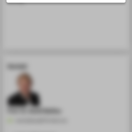
Vortrag
STUDIENINTERESSIERTE
STUDIERENDE
UNTERNEHMEN
ALUMNI
PRESSE
BESCHÄFTIGTE
Kontakt
BELIEBTE SEITEN
DIGITALE DIENSTE
SERVICE
ÜBER DIE HTW BERLIN
Prof. Dr. Anett Bailleu
Anett.Bailleu@HTW-Berlin.de