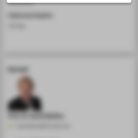
19.05.2015
STUDIENINTERESSIERTE
STUDIERENDE
Ergänzende Angaben
UNTERNEHMEN
Vortrag
ALUMNI
PRESSE
BESCHÄFTIGTE
Kontakt
BELIEBTE SEITEN
DIGITALE DIENSTE
SERVICE
ÜBER DIE HTW BERLIN
Prof. Dr. Anett Bailleu
Anett.Bailleu@HTW-Berlin.de