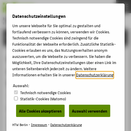
DE
EN
Datenschutzeinstellungen
Hochschule für Technik und Wirtschaft Berlin
University of Applied Sciences
Um unsere Webseite für Sie optimal zu gestalten und
Menu
fortlaufend verbessern zu können, verwenden wir Cookies.
THEMEN
FORSCHUNG
Technisch notwendige Cookies sind zwingend für die
HOCHSCHULE
Funktionalität der Webseite erforderlich. Zusätzliche Statistik-
Cookies erlauben es uns, das Nutzungsverhalten anonym
CAMPUS
Messtechnik als fachübergreifende
auszuwerten, um die Webseite zu verbessern. Sie haben die
Möglichkeit, Ihre Datenschutzeinstellungen über einen Link im
STUDIUM
experimentelle Basis in
unteren Seitenbereich jederzeit zu ändern. Weitere
LEHRE
Informationen erhalten Sie in unserer
Datenschutzerklärung
.
Wissenschaft und Forschung
FORSCHUNG
Auswahl:
Technisch notwendige Cookies
KARRIERE
Veranstaltungsbeitrag › Vortrag › 2015
Statistik-Cookies (Matomo)
INTERNATIONAL
Veranstaltung
Alle Cookies akzeptieren
Auswahl verwenden
einBlick Technik und Informatik
INFORMATIONEN FÜR
Hochschule für Technik und Wirtschaft (HTW) Berlin,
HTW Berlin -
Impressum
-
Datenschutzerklärung