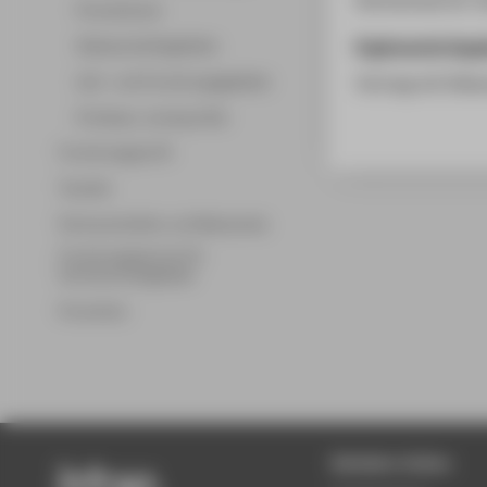
Promotionen
Ergänzende Anga
Wissenschaftsgebiete
Lehr- und Forschungsgebiete
Vortrag mit Disk
Professor_innenprofile
Forschungsprofil
Transfer
Partnerschaften und Netzwerke
Forschungsservice für
Hochschulmitglieder
Promotion
Beliebte Seiten