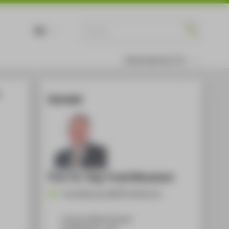
DE
EN
Informationen für
:
Kontakt
Prof. Dr.-Ing. Frank Neumann
Frank.Neumann@HTW-Berlin.de
Campus Wilhelminenhof