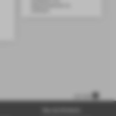
WH Gebäude C, 263
Wilhelminenhofstraße 75A
12459
Berlin
nach oben
Über die HTW Berlin