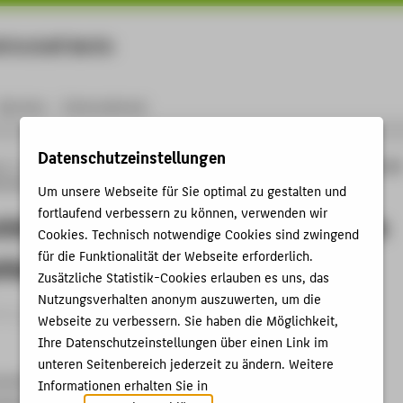
rtschaft Berlin
Menu
Karriere
International
Datenschutzeinstellungen
ng
Online-Forschungskatalog
Vorträge & Veranstaltungen
Ingenieurinformatik
 und verschiedenen Projekten
Um unsere Webseite für Sie optimal zu gestalten und
fortlaufend verbessern zu können, verwenden wir
informatik: Überblick zum Studium
Cookies. Technisch notwendige Cookies sind zwingend
für die Funktionalität der Webseite erforderlich.
hiedenen Projekten
Zusätzliche Statistik-Cookies erlauben es uns, das
Nutzungsverhalten anonym auszuwerten, um die
trag › Vortrag › 2016
Webseite zu verbessern. Sie haben die Möglichkeit,
Ihre Datenschutzeinstellungen über einen Link im
unteren Seitenbereich jederzeit zu ändern. Weitere
nstaltung für Studieninteressierte aus Oberstufenzentren
Informationen erhalten Sie in
echnik und Wirtschaft (HTW) Berlin, 12.01.2016