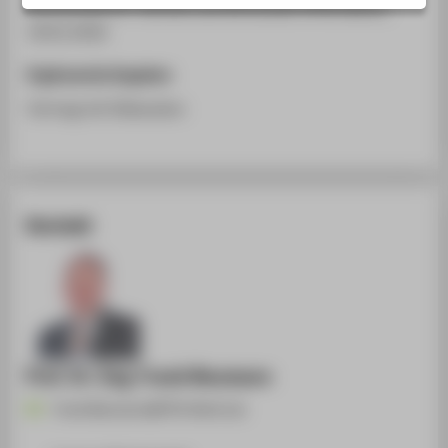
Hochschule für Technik und Wirtschaft (HTW) Berlin,
STUDIENINTERESSIERTE
19.01.2016
STUDIERENDE
Ergänzende Angaben
UNTERNEHMEN
Vortrag mit Diskussion
ALUMNI
PRESSE
BESCHÄFTIGTE
Kontakt
BELIEBTE SEITEN
DIGITALE DIENSTE
SERVICE
ÜBER DIE HTW BERLIN
Prof. Dr.-Ing. Frank Neumann
Frank.Neumann@HTW-Berlin.de