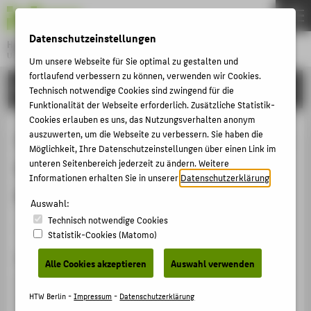
DE
EN
Datenschutzeinstellungen
Hochschule für Technik und Wirtschaft Berlin
University of Applied Sciences
Um unsere Webseite für Sie optimal zu gestalten und
Menu
fortlaufend verbessern zu können, verwenden wir Cookies.
THEMEN
FORSCHUNG
Technisch notwendige Cookies sind zwingend für die
HOCHSCHULE
Funktionalität der Webseite erforderlich. Zusätzliche Statistik-
Cookies erlauben es uns, das Nutzungsverhalten anonym
CAMPUS
Ingenieurinformatik: Überblick zum
auszuwerten, um die Webseite zu verbessern. Sie haben die
Möglichkeit, Ihre Datenschutzeinstellungen über einen Link im
STUDIUM
Studium und verschiedenen
unteren Seitenbereich jederzeit zu ändern. Weitere
LEHRE
Informationen erhalten Sie in unserer
Datenschutzerklärung
.
Projekten
FORSCHUNG
Auswahl:
Technisch notwendige Cookies
KARRIERE
Veranstaltungsbeitrag › Vortrag › 2016
Statistik-Cookies (Matomo)
INTERNATIONAL
Veranstaltung
Alle Cookies akzeptieren
Auswahl verwenden
Informationsveranstaltung für Studieninteressierte aus
INFORMATIONEN FÜR
Oberstufenzentren
HTW Berlin -
Impressum
-
Datenschutzerklärung