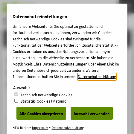
DE
EN
Datenschutzeinstellungen
Hochschule für Technik und Wirtschaft Berlin
University of Applied Sciences
Um unsere Webseite für Sie optimal zu gestalten und
Menu
fortlaufend verbessern zu können, verwenden wir Cookies.
THEMEN
FORSCHUNG
Technisch notwendige Cookies sind zwingend für die
HOCHSCHULE
Funktionalität der Webseite erforderlich. Zusätzliche Statistik-
Cookies erlauben es uns, das Nutzungsverhalten anonym
CAMPUS
Arbeitswelt der Zukunft: Der
auszuwerten, um die Webseite zu verbessern. Sie haben die
Möglichkeit, Ihre Datenschutzeinstellungen über einen Link im
STUDIUM
Mensch im Zeitalter der
unteren Seitenbereich jederzeit zu ändern. Weitere
LEHRE
Informationen erhalten Sie in unserer
Datenschutzerklärung
.
Digitalisierung
FORSCHUNG
Auswahl:
Technisch notwendige Cookies
KARRIERE
Veranstaltungsbeitrag › Sonstiger Veranstaltungsbeitrag
Statistik-Cookies (Matomo)
› 2016
INTERNATIONAL
Alle Cookies akzeptieren
Auswahl verwenden
Veranstaltung
INFORMATIONEN FÜR
Company Field Trip
HTW Berlin -
Impressum
-
Datenschutzerklärung