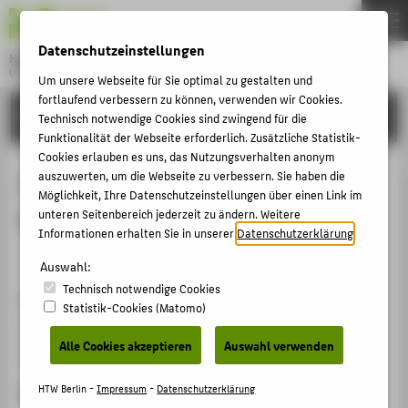
DE
EN
Datenschutzeinstellungen
Hochschule für Technik und Wirtschaft Berlin
University of Applied Sciences
Um unsere Webseite für Sie optimal zu gestalten und
Menu
fortlaufend verbessern zu können, verwenden wir Cookies.
THEMEN
FORSCHUNG
Technisch notwendige Cookies sind zwingend für die
HOCHSCHULE
Funktionalität der Webseite erforderlich. Zusätzliche Statistik-
Cookies erlauben es uns, das Nutzungsverhalten anonym
CAMPUS
Informationssicherheit an der HTW
auszuwerten, um die Webseite zu verbessern. Sie haben die
Möglichkeit, Ihre Datenschutzeinstellungen über einen Link im
STUDIUM
Berlin
unteren Seitenbereich jederzeit zu ändern. Weitere
LEHRE
Informationen erhalten Sie in unserer
Datenschutzerklärung
.
Veranstaltungsbeitrag › Vortrag › 2016
FORSCHUNG
Auswahl:
Technisch notwendige Cookies
KARRIERE
Veranstaltung
Statistik-Cookies (Matomo)
INTERNATIONAL
ZKI Unterarbeitsgruppe Sicherheit
Alle Cookies akzeptieren
Auswahl verwenden
Hochschule München, 29.04.2016
INFORMATIONEN FÜR
HTW Berlin -
Impressum
-
Datenschutzerklärung
Ergänzende Angaben