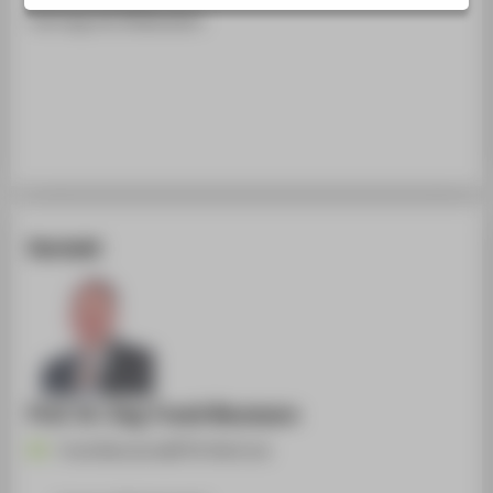
STUDIENINTERESSIERTE
Vortrag mit Diskussion
STUDIERENDE
UNTERNEHMEN
ALUMNI
PRESSE
BESCHÄFTIGTE
Kontakt
BELIEBTE SEITEN
DIGITALE DIENSTE
SERVICE
ÜBER DIE HTW BERLIN
Prof. Dr.-Ing. Frank Neumann
Frank.Neumann@HTW-Berlin.de