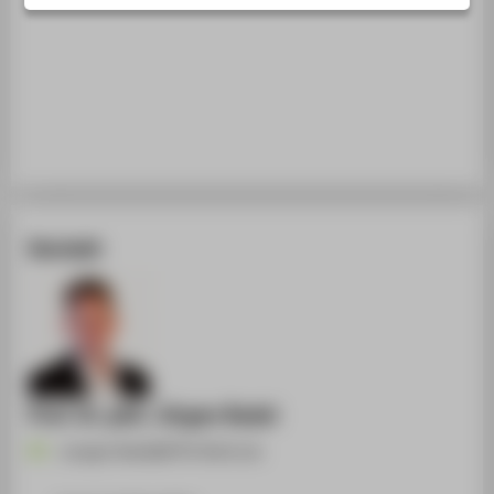
STUDIENINTERESSIERTE
STUDIERENDE
UNTERNEHMEN
ALUMNI
PRESSE
BESCHÄFTIGTE
Kontakt
BELIEBTE SEITEN
DIGITALE DIENSTE
SERVICE
ÜBER DIE HTW BERLIN
Prof. Dr. phil. Jürgen Radel
Juergen.Radel@HTW-Berlin.de