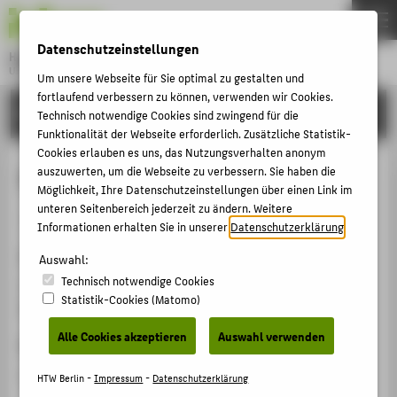
DE
EN
Datenschutzeinstellungen
Hochschule für Technik und Wirtschaft Berlin
University of Applied Sciences
Um unsere Webseite für Sie optimal zu gestalten und
Menu
fortlaufend verbessern zu können, verwenden wir Cookies.
THEMEN
FORSCHUNG
Technisch notwendige Cookies sind zwingend für die
HOCHSCHULE
Funktionalität der Webseite erforderlich. Zusätzliche Statistik-
Cookies erlauben es uns, das Nutzungsverhalten anonym
CAMPUS
Digitalisierung und Arbeit 4.0
auszuwerten, um die Webseite zu verbessern. Sie haben die
Möglichkeit, Ihre Datenschutzeinstellungen über einen Link im
STUDIUM
unteren Seitenbereich jederzeit zu ändern. Weitere
Veranstaltungsbeitrag › Vortrag › 2016
LEHRE
Informationen erhalten Sie in unserer
Datenschutzerklärung
.
Veranstaltung
FORSCHUNG
Auswahl:
Technisch notwendige Cookies
Treffen einer Stiftungsgruppe
KARRIERE
Statistik-Cookies (Matomo)
Berlin, 12.05.2016
INTERNATIONAL
Alle Cookies akzeptieren
Auswahl verwenden
Ergänzende Angaben
INFORMATIONEN FÜR
Vortrag
HTW Berlin -
Impressum
-
Datenschutzerklärung