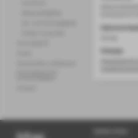
Promotionen
Wissenschaftssym
Wissenschaftsgebiete
Hochschule für T
Lehr- und Forschungsgebiete
Ergänzende Anga
Professor_innenprofile
Vortrag
Forschungsprofil
Homepage
Transfer
https://www.htw
Partnerschaften und Netzwerke
transfer/forsch
Forschungsservice für
Hochschulmitglieder
Promotion
Beliebte Seiten