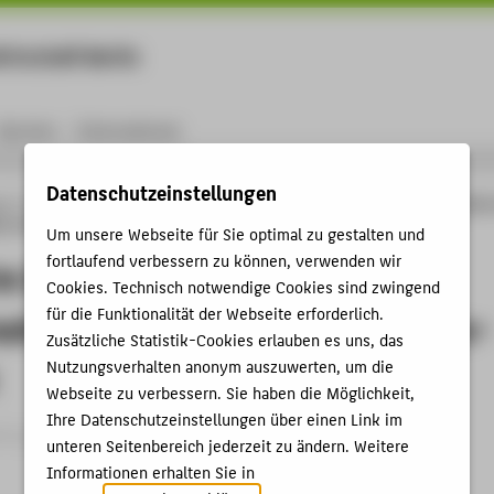
rtschaft Berlin
Menu
Karriere
International
Datenschutzeinstellungen
ng
Online-Forschungskatalog
Vorträge & Veranstaltungen
Führung im Zeitalter
on. Der Faktor Mensch als Risiko-Potenzial
Um unsere Webseite für Sie optimal zu gestalten und
fortlaufend verbessern zu können, verwenden wir
m Zeitalter der digitalen
Cookies. Technisch notwendige Cookies sind zwingend
für die Funktionalität der Webseite erforderlich.
ation. Der Faktor Mensch als Risiko-
Zusätzliche Statistik-Cookies erlauben es uns, das
Nutzungsverhalten anonym auszuwerten, um die
Webseite zu verbessern. Sie haben die Möglichkeit,
Ihre Datenschutzeinstellungen über einen Link im
trag › Vortrag › 2016
unteren Seitenbereich jederzeit zu ändern. Weitere
Informationen erhalten Sie in