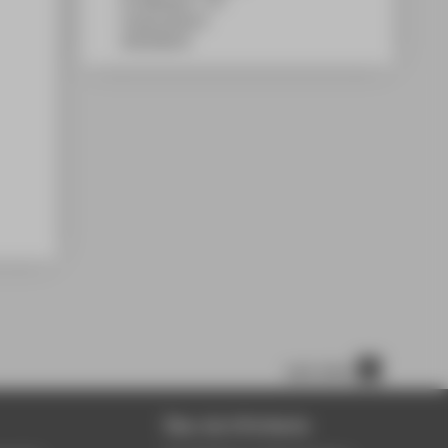
TA Gebäude C, 737
Treskowallee 8
10318
Berlin
nach oben
Über die HTW Berlin