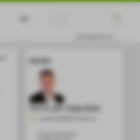
DE
EN
Informationen für
 der
Kontakt
Prof. Dr. phil. Jürgen Radel
Juergen.Radel@HTW-Berlin.de
Campus Treskowallee