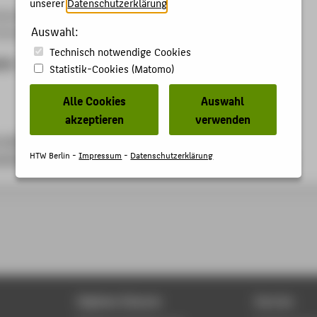
unserer
Datenschutzerklärung
.
posium "Digitalisierung: Menschen zählen"
Auswahl:
echnik und Wirtschaft (HTW) Berlin, 10.11.2016
Technisch notwendige Cookies
ben
Statistik-Cookies (Matomo)
Alle Cookies
Auswahl
akzeptieren
verwenden
-berlin.de/unternehmen/forschungsservice-und-
HTW Berlin -
Impressum
-
Datenschutzerklärung
ungsmarketing/wissenschaftssymposium-an-der-htw-berlin/
Digitale Dienste
Service