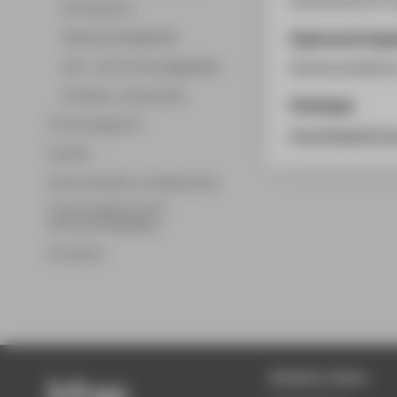
Promotionen
Ergänzende Anga
Wissenschaftsgebiete
Lehr- und Forschungsgebiete
Wissenschaftlich
Professor_innenprofile
Homepage
Forschungsprofil
http://3dpdf.f2.h
Transfer
Partnerschaften und Netzwerke
Forschungsservice für
Hochschulmitglieder
Promotion
Beliebte Seiten