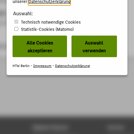
unserer
Datenschutzerklärung
.
ben
Auswahl:
Technisch notwendige Cookies
er Vortrag (15 min) mit anschließender Diskussion
Statistik-Cookies (Matomo)
Alle Cookies
Auswahl
tw-berlin.de/
akzeptieren
verwenden
HTW Berlin -
Impressum
-
Datenschutzerklärung
Digitale Dienste
Service