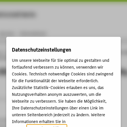
rtschaft Berlin
Menu
Karriere
International
Datenschutzeinstellungen
ng
Online-Forschungskatalog
Vorträge & Veranstaltungen
Applying 3D PDF wi
 search
Um unsere Webseite für Sie optimal zu gestalten und
fortlaufend verbessern zu können, verwenden wir
3D PDF within shape-based similarit
Cookies. Technisch notwendige Cookies sind zwingend
für die Funktionalität der Webseite erforderlich.
Zusätzliche Statistik-Cookies erlauben es uns, das
Nutzungsverhalten anonym auszuwerten, um die
trag › Vortrag › 2017
Webseite zu verbessern. Sie haben die Möglichkeit,
Ihre Datenschutzeinstellungen über einen Link im
unteren Seitenbereich jederzeit zu ändern. Weitere
content and application scenarios of 3D PDF
Informationen erhalten Sie in
echnik und Wirtschaft (HTW) Berlin, 15.05.2017