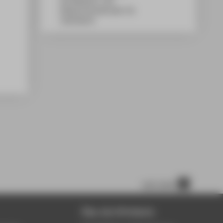
WH Gebäude C, 263
Wilhelminenhofstraße 75A
12459
Berlin
nach oben
Über die HTW Berlin