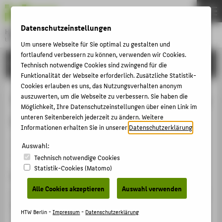
DE
EN
Datenschutzeinstellungen
Hochschule für Technik und Wirtschaft Berlin
University of Applied Sciences
Um unsere Webseite für Sie optimal zu gestalten und
Menu
fortlaufend verbessern zu können, verwenden wir Cookies.
THEMEN
FORSCHUNG
Technisch notwendige Cookies sind zwingend für die
HOCHSCHULE
Funktionalität der Webseite erforderlich. Zusätzliche Statistik-
Cookies erlauben es uns, das Nutzungsverhalten anonym
CAMPUS
The crisis of globalisation, 21st fmm
auszuwerten, um die Webseite zu verbessern. Sie haben die
Möglichkeit, Ihre Datenschutzeinstellungen über einen Link im
STUDIUM
conference
unteren Seitenbereich jederzeit zu ändern. Weitere
LEHRE
Informationen erhalten Sie in unserer
Datenschutzerklärung
.
Veranstaltungsorganisation › Sonstige Veranstaltung ›
FORSCHUNG
Auswahl:
2017
Technisch notwendige Cookies
KARRIERE
Statistik-Cookies (Matomo)
Veranstaltungsort, Datum
INTERNATIONAL
Alle Cookies akzeptieren
Auswahl verwenden
21st fmm conference "The crisis of globalisation", Berlin,
Best-Western Hotel International, 09.11.2017 -
INFORMATIONEN FÜR
HTW Berlin -
Impressum
-
Datenschutzerklärung
11.11.2017