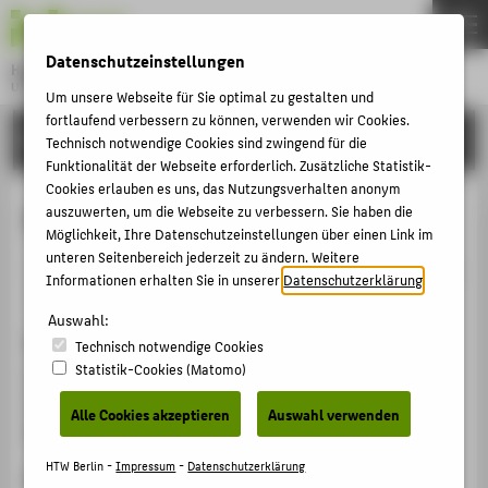
DE
EN
Datenschutzeinstellungen
Hochschule für Technik und Wirtschaft Berlin
University of Applied Sciences
Um unsere Webseite für Sie optimal zu gestalten und
Menu
fortlaufend verbessern zu können, verwenden wir Cookies.
THEMEN
FORSCHUNG
Technisch notwendige Cookies sind zwingend für die
HOCHSCHULE
Funktionalität der Webseite erforderlich. Zusätzliche Statistik-
Cookies erlauben es uns, das Nutzungsverhalten anonym
CAMPUS
ETRIA Executive Board Meeting
auszuwerten, um die Webseite zu verbessern. Sie haben die
Möglichkeit, Ihre Datenschutzeinstellungen über einen Link im
STUDIUM
unteren Seitenbereich jederzeit zu ändern. Weitere
Veranstaltungsbeitrag › Sonstiger Veranstaltungsbeitrag
LEHRE
Informationen erhalten Sie in unserer
Datenschutzerklärung
.
› 2017
FORSCHUNG
Auswahl:
Veranstaltung
Technisch notwendige Cookies
KARRIERE
Statistik-Cookies (Matomo)
ETRIA Executive Board Meeting
INTERNATIONAL
Wrocław University of Technology, Poland; Skype
Alle Cookies akzeptieren
Auswahl verwenden
Meeting of all Executive Board Members, 20.11.2017
INFORMATIONEN FÜR
HTW Berlin -
Impressum
-
Datenschutzerklärung
Ergänzende Angaben