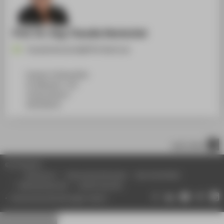
Prof. Dr.-Ing. Claudia Hentschel
Claudia.Hentschel@HTW-Berlin.de
Campus Treskowallee
TA Gebäude C, 321
Treskowallee 8
10318
Berlin
nach oben
© HTW Berlin
Impressum
Datenschutzhinweise
Barrierefreiheit
Gebärdensprache
Leichte Sprache
Datenschutzeinstellungen ändern