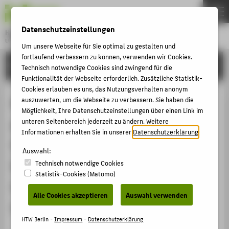
DE
EN
Datenschutzeinstellungen
Hochschule für Technik und Wirtschaft Berlin
University of Applied Sciences
Um unsere Webseite für Sie optimal zu gestalten und
Menu
fortlaufend verbessern zu können, verwenden wir Cookies.
THEMEN
FORSCHUNG
Technisch notwendige Cookies sind zwingend für die
HOCHSCHULE
Funktionalität der Webseite erforderlich. Zusätzliche Statistik-
Cookies erlauben es uns, das Nutzungsverhalten anonym
CAMPUS
Messverfahren zur Darstellung
auszuwerten, um die Webseite zu verbessern. Sie haben die
Möglichkeit, Ihre Datenschutzeinstellungen über einen Link im
STUDIUM
pathologischer
unteren Seitenbereich jederzeit zu ändern. Weitere
LEHRE
Informationen erhalten Sie in unserer
Datenschutzerklärung
.
Gewebeveränderungen durch
FORSCHUNG
Auswahl:
kombinierte optisch-
Technisch notwendige Cookies
KARRIERE
Statistik-Cookies (Matomo)
tomographische und
INTERNATIONAL
Alle Cookies akzeptieren
Auswahl verwenden
topographische NIR-Bildgebung
INFORMATIONEN FÜR
HTW Berlin -
Impressum
-
Datenschutzerklärung