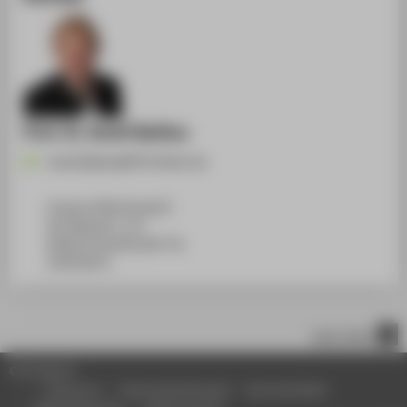
Prof. Dr. Anett Bailleu
Anett.Bailleu@HTW-Berlin.de
Campus Wilhelminenhof
WH Gebäude C, 527
Wilhelminenhofstraße 75A
12459
Berlin
nach oben
© HTW Berlin
Impressum
Datenschutzhinweise
Barrierefreiheit