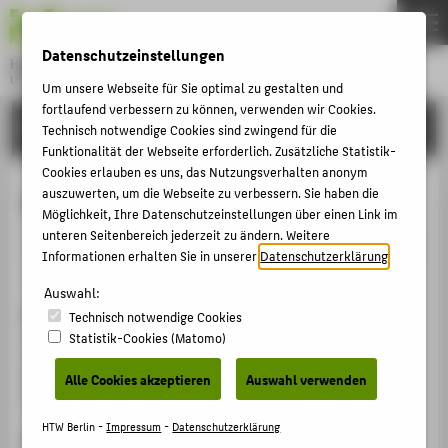
DE
EN
Datenschutzeinstellungen
Hochschule für Technik und Wirtschaft Berlin
University of Applied Sciences
Um unsere Webseite für Sie optimal zu gestalten und
Menu
fortlaufend verbessern zu können, verwenden wir Cookies.
THEMEN
FORSCHUNG
Technisch notwendige Cookies sind zwingend für die
HOCHSCHULE
Funktionalität der Webseite erforderlich. Zusätzliche Statistik-
Cookies erlauben es uns, das Nutzungsverhalten anonym
CAMPUS
Ausstellungsbeitrag
auszuwerten, um die Webseite zu verbessern. Sie haben die
Möglichkeit, Ihre Datenschutzeinstellungen über einen Link im
STUDIUM
unteren Seitenbereich jederzeit zu ändern. Weitere
Veranstaltungsbeitrag › Sonstiger Veranstaltungsbeitrag
LEHRE
Informationen erhalten Sie in unserer
Datenschutzerklärung
.
› 2017
FORSCHUNG
Auswahl:
Veranstaltung
Technisch notwendige Cookies
KARRIERE
Statistik-Cookies (Matomo)
"Sie bleibet unvergessen!" - Aus Anlass des 80.
INTERNATIONAL
Geburtstages von Tamara Bunke - "Tania la gierrillera"
Alle Cookies akzeptieren
Auswahl verwenden
Café Sibylle Berlin, 17.11.2017 - 26.11.2017
INFORMATIONEN FÜR
HTW Berlin -
Impressum
-
Datenschutzerklärung
Ergänzende Angaben