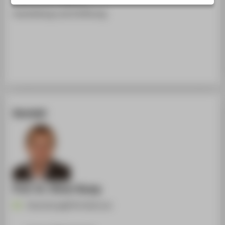
STUDIENINTERESSIERTE
Ausstellung und Eröffnung
STUDIERENDE
UNTERNEHMEN
ALUMNI
PRESSE
BESCHÄFTIGTE
Kontakt
BELIEBTE SEITEN
DIGITALE DIENSTE
SERVICE
ÜBER DIE HTW BERLIN
Prof. Dr. Oliver Rump
Oliver.Rump@HTW-Berlin.de