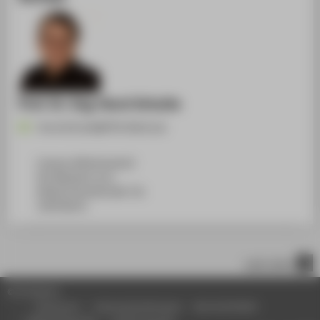
Prof. Dr.-Ing. Horst Schulte
Horst.Schulte@HTW-Berlin.de
Campus Wilhelminenhof
WH Gebäude G, 611
Wilhelminenhofstraße 75A
12459
Berlin
nach oben
© HTW Berlin
Impressum
Datenschutzhinweise
Barrierefreiheit