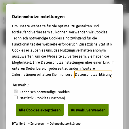
DE
EN
Datenschutzeinstellungen
Hochschule für Technik und Wirtschaft Berlin
University of Applied Sciences
Um unsere Webseite für Sie optimal zu gestalten und
Menu
fortlaufend verbessern zu können, verwenden wir Cookies.
THEMEN
FORSCHUNG
Technisch notwendige Cookies sind zwingend für die
HOCHSCHULE
Funktionalität der Webseite erforderlich. Zusätzliche Statistik-
Cookies erlauben es uns, das Nutzungsverhalten anonym
CAMPUS
Lecture: LMI-based Controller and
auszuwerten, um die Webseite zu verbessern. Sie haben die
Möglichkeit, Ihre Datenschutzeinstellungen über einen Link im
STUDIUM
Observer Design for Polytopic
unteren Seitenbereich jederzeit zu ändern. Weitere
LEHRE
Informationen erhalten Sie in unserer
Datenschutzerklärung
.
Systems (LPV and TS formulation)
FORSCHUNG
Auswahl:
with Application to Flight-Control,
Technisch notwendige Cookies
KARRIERE
Statistik-Cookies (Matomo)
Part II: Controller and Observer
INTERNATIONAL
Alle Cookies akzeptieren
Auswahl verwenden
Design
INFORMATIONEN FÜR
HTW Berlin -
Impressum
-
Datenschutzerklärung