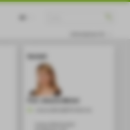
DE
EN
Informationen für
Kontakt
Prof. Johanna Michel
Johanna.Michel@HTW-Berlin.de
Campus Wilhelminenhof