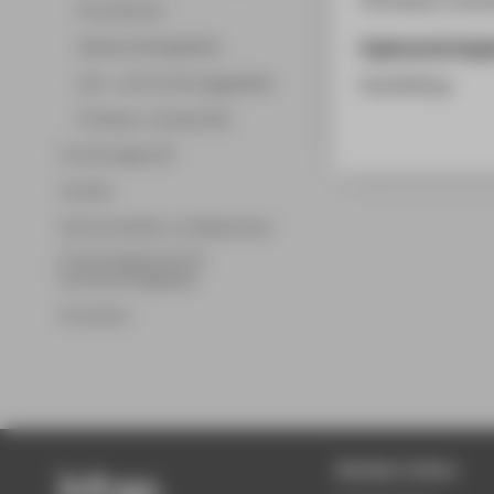
Promotionen
Ergänzende Anga
Wissenschaftsgebiete
Lehr- und Forschungsgebiete
Ausstellung
Professor_innenprofile
Forschungsprofil
Transfer
Partnerschaften und Netzwerke
Forschungsservice für
Hochschulmitglieder
Promotion
Beliebte Seiten