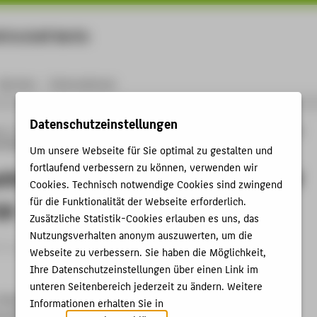
rtschaft Berlin
Menu
Karriere
International
Datenschutzeinstellungen
ng
Online-Forschungskatalog
Vorträge & Veranstaltungen
Lange Nacht der
 HTW Berlin 2016
Um unsere Webseite für Sie optimal zu gestalten und
fortlaufend verbessern zu können, verwenden wir
ht der Wissenschaften an der HTW
Cookies. Technisch notwendige Cookies sind zwingend
für die Funktionalität der Webseite erforderlich.
16
Zusätzliche Statistik-Cookies erlauben es uns, das
Nutzungsverhalten anonym auszuwerten, um die
trag › Sonstiger Veranstaltungsbeitrag › 2016
Webseite zu verbessern. Sie haben die Möglichkeit,
Ihre Datenschutzeinstellungen über einen Link im
unteren Seitenbereich jederzeit zu ändern. Weitere
Wissenschaften an der HTW Berlin 2016
Informationen erhalten Sie in
4.2016 - 24.06.2016