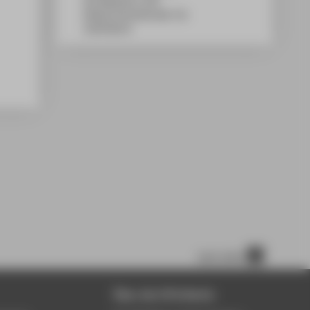
WH Gebäude A, 509
Wilhelminenhofstraße 75A
12459
Berlin
nach oben
Über die HTW Berlin