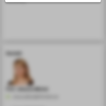
Ausstellung
STUDIENINTERESSIERTE
STUDIERENDE
UNTERNEHMEN
ALUMNI
PRESSE
BESCHÄFTIGTE
Kontakt
BELIEBTE SEITEN
DIGITALE DIENSTE
SERVICE
ÜBER DIE HTW BERLIN
Prof. Johanna Michel
Johanna.Michel@HTW-Berlin.de