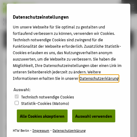
DE
EN
Datenschutzeinstellungen
Hochschule für Technik und Wirtschaft Berlin
University of Applied Sciences
Um unsere Webseite für Sie optimal zu gestalten und
Menu
fortlaufend verbessern zu können, verwenden wir Cookies.
THEMEN
FORSCHUNG
Technisch notwendige Cookies sind zwingend für die
HOCHSCHULE
Funktionalität der Webseite erforderlich. Zusätzliche Statistik-
Cookies erlauben es uns, das Nutzungsverhalten anonym
CAMPUS
Get Real, Ausstellung
auszuwerten, um die Webseite zu verbessern. Sie haben die
Möglichkeit, Ihre Datenschutzeinstellungen über einen Link im
STUDIUM
unteren Seitenbereich jederzeit zu ändern. Weitere
Veranstaltungsbeitrag › Sonstiger Veranstaltungsbeitrag
LEHRE
Informationen erhalten Sie in unserer
Datenschutzerklärung
.
› 2016
FORSCHUNG
Auswahl:
Veranstaltung
Technisch notwendige Cookies
KARRIERE
Statistik-Cookies (Matomo)
Get Real, Ausstellung
INTERNATIONAL
HTW Berlin, 05.10.2016 - 26.01.2017
Alle Cookies akzeptieren
Auswahl verwenden
Ergänzende Angaben
INFORMATIONEN FÜR
HTW Berlin -
Impressum
-
Datenschutzerklärung