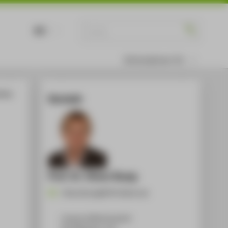
DE
EN
Informationen für
schen
Kontakt
Prof. Dr. Oliver Rump
Oliver.Rump@HTW-Berlin.de
Campus Wilhelminenhof