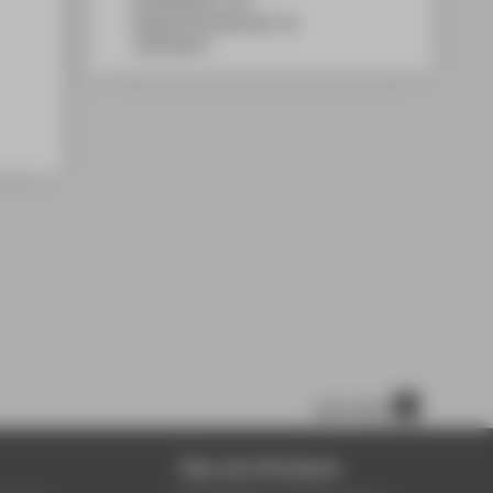
WH Gebäude A, 531
Wilhelminenhofstraße 75A
12459
Berlin
nach oben
Über die HTW Berlin