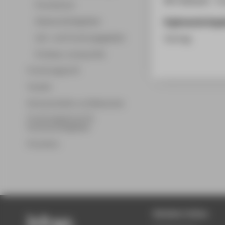
Promotionen
Ergänzende Anga
Wissenschaftsgebiete
Lehr- und Forschungsgebiete
Vortrag
Professor_innenprofile
Forschungsprofil
Transfer
Partnerschaften und Netzwerke
Forschungsservice für
Hochschulmitglieder
Promotion
Beliebte Seiten