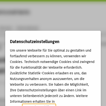
rtschaft Berlin
Menu
Karriere
International
Datenschutzeinstellungen
ng
Online-Forschungskatalog
Vorträge & Veranstaltungen
Tamara Bunke - Zwi
it
Um unsere Webseite für Sie optimal zu gestalten und
fortlaufend verbessern zu können, verwenden wir
unke - Zwischen Mythos und
Cookies. Technisch notwendige Cookies sind zwingend
für die Funktionalität der Webseite erforderlich.
eit
Zusätzliche Statistik-Cookies erlauben es uns, das
Nutzungsverhalten anonym auszuwerten, um die
trag › Vortrag › 2018
Webseite zu verbessern. Sie haben die Möglichkeit,
Ihre Datenschutzeinstellungen über einen Link im
unteren Seitenbereich jederzeit zu ändern. Weitere
klatsch Berlin
Informationen erhalten Sie in
anz-Mehring-Platz 1, 15.04.2018