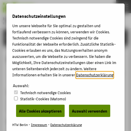
DE
EN
Datenschutzeinstellungen
Hochschule für Technik und Wirtschaft Berlin
University of Applied Sciences
Um unsere Webseite für Sie optimal zu gestalten und
Menu
fortlaufend verbessern zu können, verwenden wir Cookies.
THEMEN
FORSCHUNG
Technisch notwendige Cookies sind zwingend für die
HOCHSCHULE
Funktionalität der Webseite erforderlich. Zusätzliche Statistik-
Cookies erlauben es uns, das Nutzungsverhalten anonym
CAMPUS
Agile Leadership
auszuwerten, um die Webseite zu verbessern. Sie haben die
Möglichkeit, Ihre Datenschutzeinstellungen über einen Link im
STUDIUM
unteren Seitenbereich jederzeit zu ändern. Weitere
Veranstaltungsbeitrag › Sonstiger Veranstaltungsbeitrag
LEHRE
Informationen erhalten Sie in unserer
Datenschutzerklärung
.
› 2018
FORSCHUNG
Auswahl:
Veranstaltung
Technisch notwendige Cookies
KARRIERE
Statistik-Cookies (Matomo)
Agile Leadership
INTERNATIONAL
Hannover, 20.04.2018
Alle Cookies akzeptieren
Auswahl verwenden
Ergänzende Angaben
INFORMATIONEN FÜR
HTW Berlin -
Impressum
-
Datenschutzerklärung