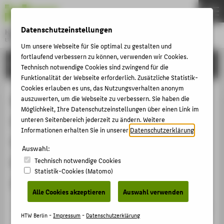
DE
EN
Datenschutzeinstellungen
Hochschule für Technik und Wirtschaft Berlin
University of Applied Sciences
Um unsere Webseite für Sie optimal zu gestalten und
Menu
fortlaufend verbessern zu können, verwenden wir Cookies.
THEMEN
FORSCHUNG
Technisch notwendige Cookies sind zwingend für die
HOCHSCHULE
Funktionalität der Webseite erforderlich. Zusätzliche Statistik-
Cookies erlauben es uns, das Nutzungsverhalten anonym
CAMPUS
Need and use cases für das B2B-
auszuwerten, um die Webseite zu verbessern. Sie haben die
Möglichkeit, Ihre Datenschutzeinstellungen über einen Link im
STUDIUM
Geschäft der Lautsprecher TEUFEL
unteren Seitenbereich jederzeit zu ändern. Weitere
LEHRE
Informationen erhalten Sie in unserer
Datenschutzerklärung
.
GmbH (Cooperation Contract
FORSCHUNG
Auswahl:
MISIM/TEUFEL, Winter term
Technisch notwendige Cookies
KARRIERE
Statistik-Cookies (Matomo)
2018/19)
INTERNATIONAL
Alle Cookies akzeptieren
Auswahl verwenden
Veranstaltungsbeitrag › Sonstiger Veranstaltungsbeitrag
INFORMATIONEN FÜR
HTW Berlin -
Impressum
-
Datenschutzerklärung
› 2018