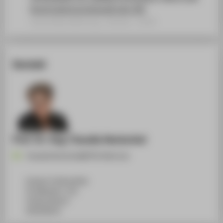
Konstruktionssystematik des VDI
Sammelbandbeitrag › Aufsatz › 2018
Kontakt
Prof. Dr.-Ing. Claudia Hentschel
Claudia.Hentschel@HTW-Berlin.de
Campus Treskowallee
TA Gebäude C, 321
Treskowallee 8
10318
Berlin