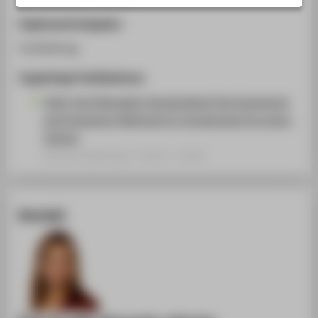
STUDIENINTERESSIERTE
Ergänzende Angaben
STUDIERENDE
Fachbeitrag
UNTERNEHMEN
Zugehörige Publikationen
ALUMNI
Oddy Test Reloaded: Standardized Test Equipment
PRESSE
and Evaluation Methods for Accelerated Corrosion
BESCHÄFTIGTE
Testing
Konferenzbeitrag › Poster › 2018
BELIEBTE SEITEN
DIGITALE DIENSTE
Kontakt
SERVICE
ÜBER DIE HTW BERLIN