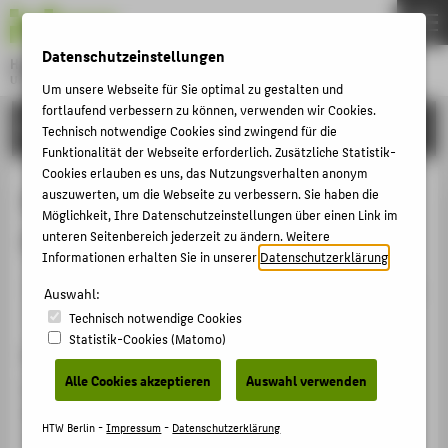
DE
EN
Datenschutzeinstellungen
Hochschule für Technik und Wirtschaft Berlin
University of Applied Sciences
Um unsere Webseite für Sie optimal zu gestalten und
Menu
fortlaufend verbessern zu können, verwenden wir Cookies.
THEMEN
FORSCHUNG
Technisch notwendige Cookies sind zwingend für die
HOCHSCHULE
Funktionalität der Webseite erforderlich. Zusätzliche Statistik-
Cookies erlauben es uns, das Nutzungsverhalten anonym
CAMPUS
Ergebnisse des
auszuwerten, um die Webseite zu verbessern. Sie haben die
Möglichkeit, Ihre Datenschutzeinstellungen über einen Link im
STUDIUM
Forschungsprojektes MAT-CH
unteren Seitenbereich jederzeit zu ändern. Weitere
LEHRE
Informationen erhalten Sie in unserer
Datenschutzerklärung
.
Veranstaltungsbeitrag › Sonstiger Veranstaltungsbeitrag
FORSCHUNG
Auswahl:
› 2018
Technisch notwendige Cookies
KARRIERE
Statistik-Cookies (Matomo)
Veranstaltung
INTERNATIONAL
Alle Cookies akzeptieren
Auswahl verwenden
Ringvorlesung Studiengang Konservierung-
Restaurierung
INFORMATIONEN FÜR
HTW Berlin -
Impressum
-
Datenschutzerklärung
HTW Berlin, 27.11.2018