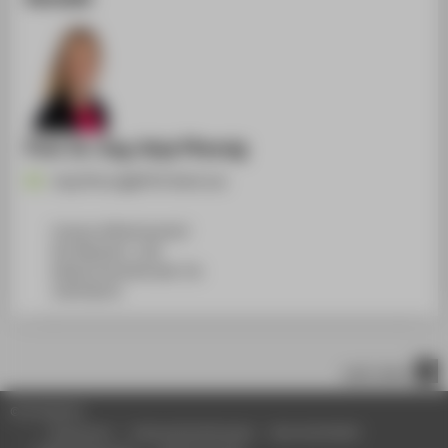
Prof. Dr.-Ing. Anja Pfennig
Anja.Pfennig@HTW-Berlin.de
Campus Wilhelminenhof
WH Gebäude C, 108
Wilhelminenhofstraße 75A
12459
Berlin
nach oben
© HTW Berlin
Impressum
Datenschutzhinweise
Barrierefreiheit