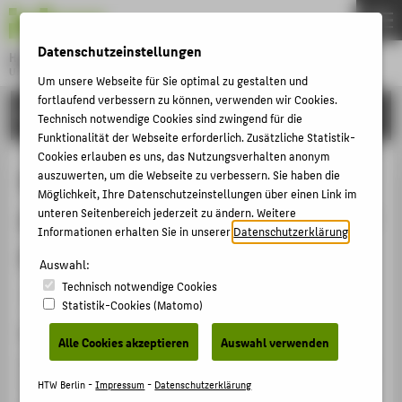
DE
EN
Datenschutzeinstellungen
Hochschule für Technik und Wirtschaft Berlin
University of Applied Sciences
Um unsere Webseite für Sie optimal zu gestalten und
Menu
fortlaufend verbessern zu können, verwenden wir Cookies.
THEMEN
FORSCHUNG
Technisch notwendige Cookies sind zwingend für die
HOCHSCHULE
Funktionalität der Webseite erforderlich. Zusätzliche Statistik-
Cookies erlauben es uns, das Nutzungsverhalten anonym
CAMPUS
Making it work - Successfully
auszuwerten, um die Webseite zu verbessern. Sie haben die
Möglichkeit, Ihre Datenschutzeinstellungen über einen Link im
STUDIUM
planning and implementing peer-to-
unteren Seitenbereich jederzeit zu ändern. Weitere
LEHRE
Informationen erhalten Sie in unserer
Datenschutzerklärung
.
peer lecture films
FORSCHUNG
Auswahl:
Technisch notwendige Cookies
KARRIERE
Veranstaltungsbeitrag › Keynote / Plenarvortrag › 2019
Statistik-Cookies (Matomo)
INTERNATIONAL
Veranstaltung
Alle Cookies akzeptieren
Auswahl verwenden
ICRTEL 2019 - International Conference on Research in
INFORMATIONEN FÜR
Teaching, Education & Learning
HTW Berlin -
Impressum
-
Datenschutzerklärung