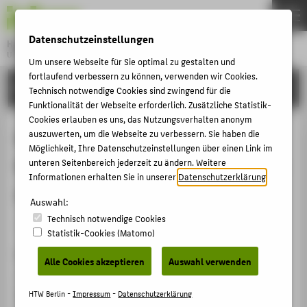
DE
EN
Datenschutzeinstellungen
Hochschule für Technik und Wirtschaft Berlin
University of Applied Sciences
Um unsere Webseite für Sie optimal zu gestalten und
Menu
fortlaufend verbessern zu können, verwenden wir Cookies.
THEMEN
FORSCHUNG
Technisch notwendige Cookies sind zwingend für die
HOCHSCHULE
Funktionalität der Webseite erforderlich. Zusätzliche Statistik-
Cookies erlauben es uns, das Nutzungsverhalten anonym
CAMPUS
Money and Development:
auszuwerten, um die Webseite zu verbessern. Sie haben die
Möglichkeit, Ihre Datenschutzeinstellungen über einen Link im
STUDIUM
Recommendations for capital inflow
unteren Seitenbereich jederzeit zu ändern. Weitere
LEHRE
Informationen erhalten Sie in unserer
Datenschutzerklärung
.
dependent countries
FORSCHUNG
Auswahl:
Technisch notwendige Cookies
KARRIERE
Veranstaltungsbeitrag › Vortrag › 2019
Statistik-Cookies (Matomo)
INTERNATIONAL
Veranstaltung
Alle Cookies akzeptieren
Auswahl verwenden
7th FMM International Summer School on Keynesian
INFORMATIONEN FÜR
Macroeconomics and Economic Policies
HTW Berlin -
Impressum
-
Datenschutzerklärung