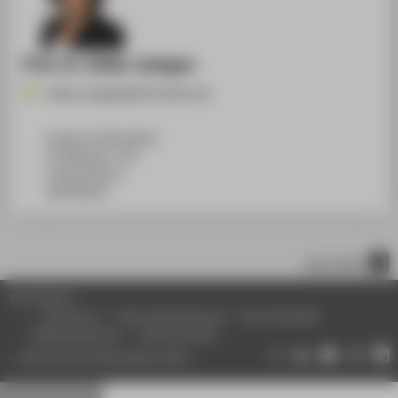
Prof. Dr. Heike Joebges
Heike.Joebges@HTW-Berlin.de
Campus Treskowallee
TA Gebäude C, 421
Treskowallee 8
10318
Berlin
nach oben
© HTW Berlin
Impressum
Datenschutzhinweise
Barrierefreiheit
Gebärdensprache
Leichte Sprache
Datenschutzeinstellungen ändern