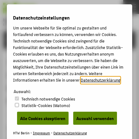
DE
EN
Datenschutzeinstellungen
Hochschule für Technik und Wirtschaft Berlin
University of Applied Sciences
Um unsere Webseite für Sie optimal zu gestalten und
Menu
fortlaufend verbessern zu können, verwenden wir Cookies.
THEMEN
FORSCHUNG
Technisch notwendige Cookies sind zwingend für die
HOCHSCHULE
Funktionalität der Webseite erforderlich. Zusätzliche Statistik-
Cookies erlauben es uns, das Nutzungsverhalten anonym
CAMPUS
7th international FMM
auszuwerten, um die Webseite zu verbessern. Sie haben die
Möglichkeit, Ihre Datenschutzeinstellungen über einen Link im
STUDIUM
Summerschool on Keynesian
unteren Seitenbereich jederzeit zu ändern. Weitere
LEHRE
Informationen erhalten Sie in unserer
Datenschutzerklärung
.
Macroeconomics and European
FORSCHUNG
Auswahl:
Economic Policies
Technisch notwendige Cookies
KARRIERE
Statistik-Cookies (Matomo)
INTERNATIONAL
Veranstaltungsorganisation › › 2019
Alle Cookies akzeptieren
Auswahl verwenden
Veranstaltungsort, Datum
INFORMATIONEN FÜR
HTW Berlin -
Impressum
-
Datenschutzerklärung
Berlin, IGM Bildungszentrum Berlin Pichelssee,