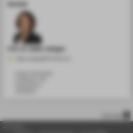
Kontakt
Prof. Dr. Heike Joebges
Heike.Joebges@HTW-Berlin.de
Campus Treskowallee
TA Gebäude C, 421
Treskowallee 8
10318
Berlin
nach oben
© HTW Berlin
Impressum
Datenschutzhinweise
Barrierefreiheit