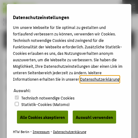
DE
EN
Datenschutzeinstellungen
Hochschule für Technik und Wirtschaft Berlin
University of Applied Sciences
Um unsere Webseite für Sie optimal zu gestalten und
Menu
fortlaufend verbessern zu können, verwenden wir Cookies.
THEMEN
FORSCHUNG
Technisch notwendige Cookies sind zwingend für die
HOCHSCHULE
Funktionalität der Webseite erforderlich. Zusätzliche Statistik-
Cookies erlauben es uns, das Nutzungsverhalten anonym
CAMPUS
Optimal Design of Fractional Order
auszuwerten, um die Webseite zu verbessern. Sie haben die
Möglichkeit, Ihre Datenschutzeinstellungen über einen Link im
STUDIUM
PIλDμ Controller for an AVR System
unteren Seitenbereich jederzeit zu ändern. Weitere
LEHRE
Informationen erhalten Sie in unserer
Datenschutzerklärung
.
Using Ant Lion Optimizer
FORSCHUNG
Auswahl:
Technisch notwendige Cookies
KARRIERE
Veranstaltungsbeitrag › Vortrag › 2019
Statistik-Cookies (Matomo)
INTERNATIONAL
Veranstaltung
Alle Cookies akzeptieren
Auswahl verwenden
9th IFAC Conference MIM 2019 on Manufacturing
INFORMATIONEN FÜR
Modeling, Management, and Control
HTW Berlin -
Impressum
-
Datenschutzerklärung