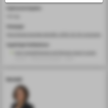
STUDIENINTERESSIERTE
Ergänzende Angaben
STUDIERENDE
Vortrag
UNTERNEHMEN
Homepage
ALUMNI
https://www.boeckler.de/pdf/v_2019_10_24_programm_fm
PRESSE
BESCHÄFTIGTE
Zugehörige Publikationen
Cost competitiveness and German export surges
Arbeits- / Diskussionspapier › 2019
BELIEBTE SEITEN
DIGITALE DIENSTE
SERVICE
Kontakt
ÜBER DIE HTW BERLIN