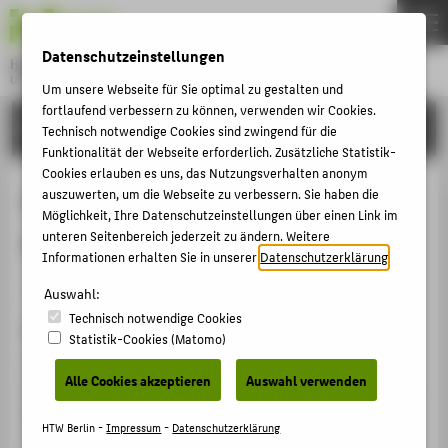
DE
EN
Datenschutzeinstellungen
Hochschule für Technik und Wirtschaft Berlin
University of Applied Sciences
Um unsere Webseite für Sie optimal zu gestalten und
Menu
fortlaufend verbessern zu können, verwenden wir Cookies.
THEMEN
FORSCHUNG
Technisch notwendige Cookies sind zwingend für die
HOCHSCHULE
Funktionalität der Webseite erforderlich. Zusätzliche Statistik-
Cookies erlauben es uns, das Nutzungsverhalten anonym
CAMPUS
Cost competitiveness and German
auszuwerten, um die Webseite zu verbessern. Sie haben die
Möglichkeit, Ihre Datenschutzeinstellungen über einen Link im
STUDIUM
export surges
unteren Seitenbereich jederzeit zu ändern. Weitere
LEHRE
Informationen erhalten Sie in unserer
Datenschutzerklärung
.
Veranstaltungsbeitrag › Vortrag › 2019
FORSCHUNG
Auswahl:
Technisch notwendige Cookies
KARRIERE
Veranstaltung
Statistik-Cookies (Matomo)
INTERNATIONAL
THE EURO AT 20 – MACROECONOMIC CHALLENGES
Alle Cookies akzeptieren
Auswahl verwenden
23rd Conference of the Forum for Macroeconomics and
Macroeconomic Policies (FMM) , 24.10.2019 -
INFORMATIONEN FÜR
HTW Berlin -
Impressum
-
Datenschutzerklärung
26.10.2019