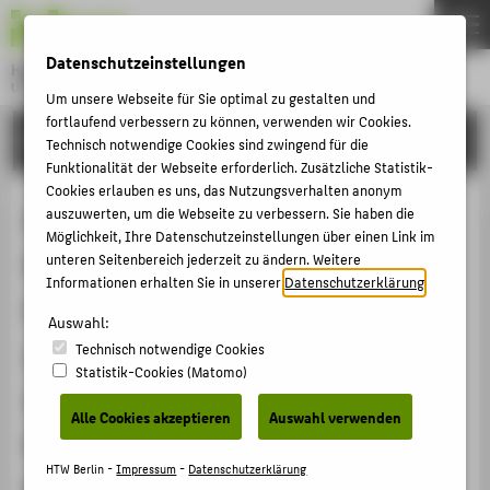
DE
EN
Datenschutzeinstellungen
Hochschule für Technik und Wirtschaft Berlin
University of Applied Sciences
Um unsere Webseite für Sie optimal zu gestalten und
Menu
fortlaufend verbessern zu können, verwenden wir Cookies.
THEMEN
FORSCHUNG
Technisch notwendige Cookies sind zwingend für die
HOCHSCHULE
Funktionalität der Webseite erforderlich. Zusätzliche Statistik-
Cookies erlauben es uns, das Nutzungsverhalten anonym
CAMPUS
Das Studienprogramm
auszuwerten, um die Webseite zu verbessern. Sie haben die
Möglichkeit, Ihre Datenschutzeinstellungen über einen Link im
STUDIUM
Konservierung und Restaurierung/
unteren Seitenbereich jederzeit zu ändern. Weitere
LEHRE
Informationen erhalten Sie in unserer
Datenschutzerklärung
.
GFA an der HTW Berlin - Bachelor-
FORSCHUNG
Auswahl:
und Masterkompetenzen, Projekte
Technisch notwendige Cookies
KARRIERE
Statistik-Cookies (Matomo)
und Forschung - Exkurs Präventive
INTERNATIONAL
Alle Cookies akzeptieren
Auswahl verwenden
Konservierung und Risiko
INFORMATIONEN FÜR
HTW Berlin -
Impressum
-
Datenschutzerklärung
Management