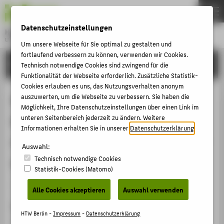
DE
EN
Datenschutzeinstellungen
Hochschule für Technik und Wirtschaft Berlin
University of Applied Sciences
Um unsere Webseite für Sie optimal zu gestalten und
Menu
fortlaufend verbessern zu können, verwenden wir Cookies.
THEMEN
FORSCHUNG
Technisch notwendige Cookies sind zwingend für die
HOCHSCHULE
Funktionalität der Webseite erforderlich. Zusätzliche Statistik-
Cookies erlauben es uns, das Nutzungsverhalten anonym
CAMPUS
Prospective Human Resources
auszuwerten, um die Webseite zu verbessern. Sie haben die
Möglichkeit, Ihre Datenschutzeinstellungen über einen Link im
STUDIUM
Managers personality as a
unteren Seitenbereich jederzeit zu ändern. Weitere
LEHRE
Informationen erhalten Sie in unserer
Datenschutzerklärung
.
restraining factor for individual and
FORSCHUNG
Auswahl:
organizational success
Technisch notwendige Cookies
KARRIERE
Statistik-Cookies (Matomo)
INTERNATIONAL
Veranstaltungsbeitrag › Vortrag › 2020
Alle Cookies akzeptieren
Auswahl verwenden
Veranstaltung
INFORMATIONEN FÜR
HTW Berlin -
Impressum
-
Datenschutzerklärung
14. Forschungsforum der österreichischen