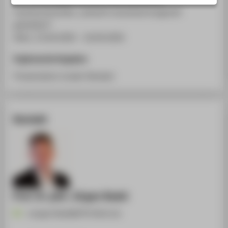
STUDIENINTERESSIERTE
Fachhochschulen „Zukunft verantwortungsvoll
STUDIERENDE
gestalten!“
Wien, 15.04.2020 - 16.04.2020
UNTERNEHMEN
ALUMNI
Ergänzende Angaben
PRESSE
Presentation (under Review)
BESCHÄFTIGTE
Kontakt
BELIEBTE SEITEN
DIGITALE DIENSTE
SERVICE
ÜBER DIE HTW BERLIN
Prof. Dr. phil. Jürgen Radel
Juergen.Radel@HTW-Berlin.de